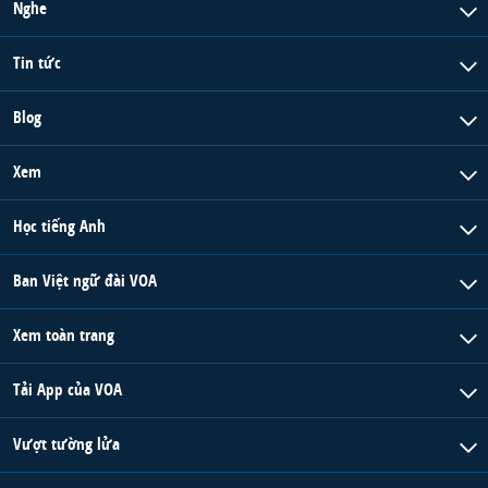
Nghe
Tin tức
Blog
Xem
Học tiếng Anh
Ban Việt ngữ đài VOA
Xem toàn trang
Tải App của VOA
Vượt tường lửa