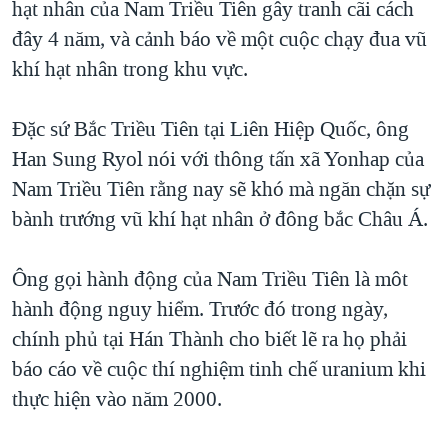
hạt nhân của Nam Triều Tiên gây tranh cãi cách
TẠI
VIDEO
"Tìm"
NGƯỜI VIỆT HẢI NGOẠI
đây 4 năm, và cảnh báo về một cuộc chạy đua vũ
HÀNH TRÌNH BẦU CỬ 2024
NGHE
ĐỜI SỐNG
khí hạt nhân trong khu vực.
MỘT NĂM CHIẾN TRANH TẠI DẢI GAZA
KINH TẾ
MẠNG XÃ HỘI
GIẢI MÃ VÀNH ĐAI & CON ĐƯỜNG
Đặc sứ Bắc Triều Tiên tại Liên Hiệp Quốc, ông
KHOA HỌC
NGÀY TỊ NẠN THẾ GIỚI
Han Sung Ryol nói với thông tấn xã Yonhap của
SỨC KHOẺ
Nam Triều Tiên rằng nay sẽ khó mà ngăn chặn sự
TRỊNH VĨNH BÌNH - NGƯỜI HẠ 'BÊN THẮNG CUỘC'
Ngôn ngữ khác
VĂN HOÁ
bành trướng vũ khí hạt nhân ở đông bắc Châu Á.
GROUND ZERO – XƯA VÀ NAY
THỂ THAO
CHI PHÍ CHIẾN TRANH AFGHANISTAN
Ông gọi hành động của Nam Triều Tiên là môt
GIÁO DỤC
CÁC GIÁ TRỊ CỘNG HÒA Ở VIỆT NAM
hành động nguy hiểm. Trước đó trong ngày,
THƯỢNG ĐỈNH TRUMP-KIM TẠI VIỆT NAM
chính phủ tại Hán Thành cho biết lẽ ra họ phải
báo cáo về cuộc thí nghiệm tinh chế uranium khi
TRỊNH VĨNH BÌNH VS. CHÍNH PHỦ VIỆT NAM
thực hiện vào năm 2000.
NGƯ DÂN VIỆT VÀ LÀN SÓNG TRỘM HẢI SÂM
BÊN KIA QUỐC LỘ: TIẾNG VỌNG TỪ NÔNG THÔN MỸ