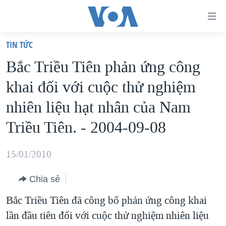
Đường
dẫn
TIN TỨC
truy
TRANG CHỦ
Bắc Triều Tiên phản ứng công
cập
VIỆT NAM
khai đối với cuộc thử nghiệm
Tới
HOA KỲ
nội
nhiên liệu hạt nhân của Nam
BIỂN ĐÔNG
dung
Triều Tiên. - 2004-09-08
THẾ GIỚI
chính
BLOG
Tới
15/01/2010
điều
DIỄN ĐÀN
hướng
Chia sẻ
MỤC
chính
Bắc Triều Tiên đã công bố phản ứng công khai
CHUYÊN ĐỀ
TỰ DO BÁO CHÍ
Đi
lần đầu tiên đối với cuộc thử nghiệm nhiên liệu
HỌC TIẾNG ANH
VẠCH TRẦN TIN GIẢ
CHIẾN TRANH THƯƠNG MẠI CỦA MỸ: QUÁ KHỨ VÀ HIỆN
tới