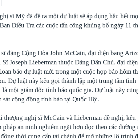
hị sĩ Mỹ đã đề ra một dự luật sẽ áp dụng hầu hết mọ
Ban Điều Tra các cuộc tấn công khủng bố ngày 11 th
sĩ đảng Cộng Hòa John McCain, đại diện bang Arizo
Sĩ Joseph Lieberman thuộc Đảng Dân Chủ, đại diệ
 loan báo dự luật mới trong một cuộc họp báo hôm th
n. Dự luật này kêu gọi thành lập một trung tâm tình
 là một giám đốc tình báo quốc gia. Dự luật này cũn
m sát cộng đồng tình báo tại Quốc Hội.
ai thượng nghị sĩ McCain và Lieberman đề nghị, kêu 
n pháp an ninh nghiêm ngặt hơn dọc theo các đường 
 đồng thời cung cấp tài chánh để mở những lộ trình đ