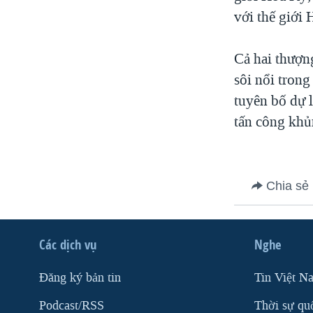
với thế giới 
VIỆT NAM
NGƯ DÂN VIỆT VÀ LÀN SÓNG
TRỘM HẢI SÂM
Cả hai thượng
sôi nổi tron
BÊN KIA QUỐC LỘ: TIẾNG VỌNG
TỪ NÔNG THÔN MỸ
tuyên bố dự 
QUAN HỆ VIỆT MỸ
tấn công khủ
Chia sẻ
Các dịch vụ
Nghe
Ðăng ký bản tin
Tin Việt N
Podcast/RSS
Thời sự qu