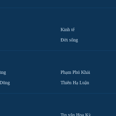
Kinh tế
Ðời sống
ùng
Phạm Phú Khải
 Dũng
Thiên Hạ Luận
Tin vắn Hoa Kỳ