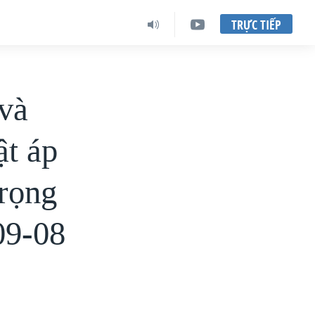
TRỰC TIẾP
và
ật áp
trọng
09-08