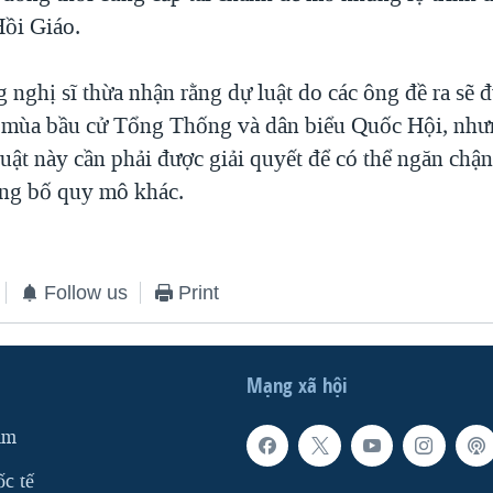
Hồi Giáo.
 nghị sĩ thừa nhận rằng dự luật do các ông đề ra sẽ đ
g mùa bầu cử Tổng Thống và dân biểu Quốc Hội, như
luật này cần phải được giải quyết để có thể ngăn chậ
ng bố quy mô khác.
Follow us
Print
Mạng xã hội
am
ốc tế