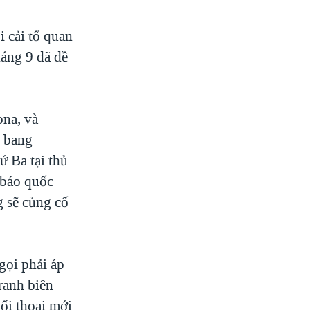
i cải tổ quan
áng 9 đã đề
na, và
n bang
ứ Ba tại thủ
 báo quốc
g sẽ củng cố
gọi phải áp
ranh biên
ối thoại mới