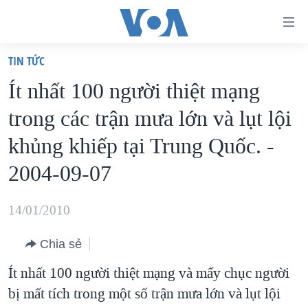
Đường
dẫn
TIN TỨC
truy
TRANG CHỦ
Ít nhất 100 người thiệt mạng
cập
VIỆT NAM
trong các trận mưa lớn và lụt lội
Tới
HOA KỲ
nội
khủng khiếp tại Trung Quốc. -
BIỂN ĐÔNG
dung
2004-09-07
THẾ GIỚI
chính
BLOG
Tới
14/01/2010
điều
DIỄN ĐÀN
hướng
Chia sẻ
MỤC
chính
Ít nhất 100 người thiệt mạng và mấy chục người
CHUYÊN ĐỀ
TỰ DO BÁO CHÍ
Đi
bị mất tích trong một số trận mưa lớn và lụt lội
HỌC TIẾNG ANH
VẠCH TRẦN TIN GIẢ
CHIẾN TRANH THƯƠNG MẠI CỦA MỸ: QUÁ KHỨ VÀ HIỆN
tới