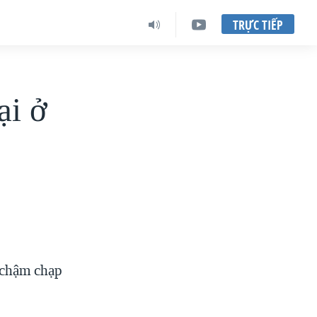
TRỰC TIẾP
ại ở
 chậm chạp