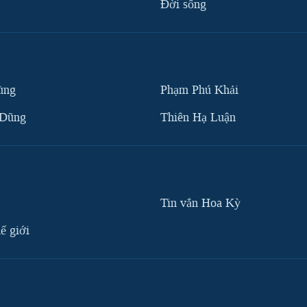
Ðời sống
ùng
Phạm Phú Khải
 Dũng
Thiên Hạ Luận
Tin vắn Hoa Kỳ
ế giới