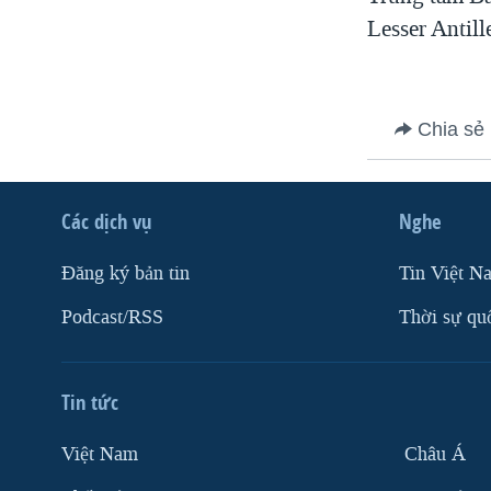
VIỆT NAM
Lesser Antil
NGƯ DÂN VIỆT VÀ LÀN SÓNG
TRỘM HẢI SÂM
BÊN KIA QUỐC LỘ: TIẾNG VỌNG
Chia sẻ
TỪ NÔNG THÔN MỸ
QUAN HỆ VIỆT MỸ
Các dịch vụ
Nghe
Ðăng ký bản tin
Tin Việt N
Podcast/RSS
Thời sự qu
Tin tức
Việt Nam
Châu Á