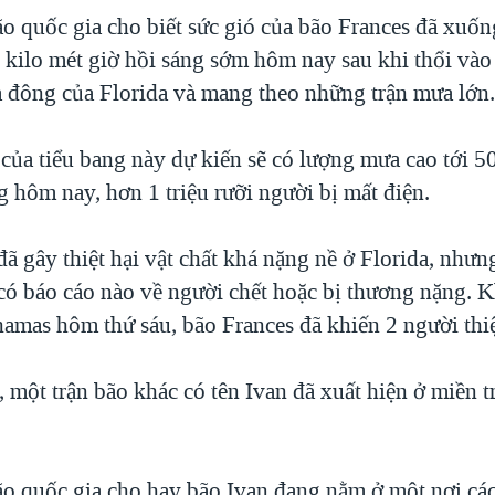
o quốc gia cho biết sức gió của bão Frances đã xuốn
 kilo mét giờ hồi sáng sớm hôm nay sau khi thổi vào
a đông của Florida và mang theo những trận mưa lớn
của tiểu bang này dự kiến sẽ có lượng mưa cao tới 50
 hôm nay, hơn 1 triệu rưỡi người bị mất điện.
ã gây thiệt hại vật chất khá nặng nề ở Florida, nhưn
 có báo cáo nào về người chết hoặc bị thương nặng. K
amas hôm thứ sáu, bão Frances đã khiến 2 người thi
 một trận bão khác có tên Ivan đã xuất hiện ở miền t
o quốc gia cho hay bão Ivan đang nằm ở một nơi cá