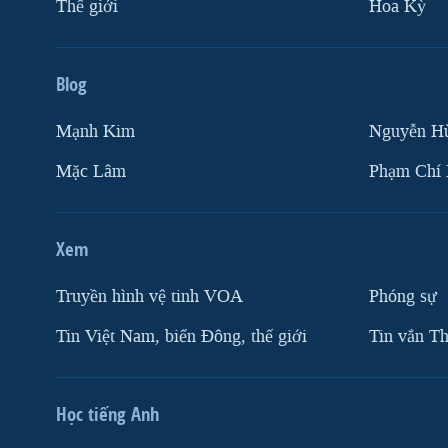
Thế giới
Hoa Kỳ
Blog
Mạnh Kim
Nguyễn H
Mặc Lâm
Phạm Chí
Xem
Truyền hình vệ tinh VOA
Phóng sự
Tin Việt Nam, biển Đông, thế giới
Tin vắn Th
Học tiếng Anh