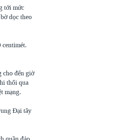
g tới mức
 bờ dọc theo
.
 centimét.
g cho đến giờ
hi thổi qua
ệt mạng.
rung Đại tây
ch quần đảo