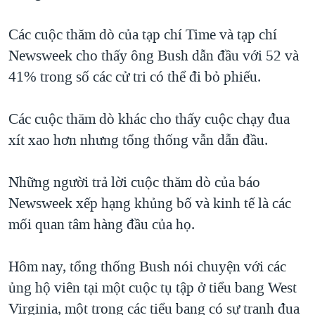
TẠI
VIDEO
"Tìm"
NGƯỜI VIỆT HẢI NGOẠI
HÀNH TRÌNH BẦU CỬ 2024
Các cuộc thăm dò của tạp chí Time và tạp chí
NGHE
ĐỜI SỐNG
Newsweek cho thấy ông Bush dẫn đầu với 52 và
MỘT NĂM CHIẾN TRANH TẠI DẢI GAZA
KINH TẾ
41% trong số các cử tri có thể đi bỏ phiếu.
MẠNG XÃ HỘI
GIẢI MÃ VÀNH ĐAI & CON ĐƯỜNG
KHOA HỌC
NGÀY TỊ NẠN THẾ GIỚI
Các cuộc thăm dò khác cho thấy cuộc chạy đua
SỨC KHOẺ
TRỊNH VĨNH BÌNH - NGƯỜI HẠ 'BÊN THẮNG CUỘC'
xít xao hơn nhưng tổng thống vẫn dẫn đầu.
Ngôn ngữ khác
VĂN HOÁ
GROUND ZERO – XƯA VÀ NAY
THỂ THAO
Những người trả lời cuộc thăm dò của báo
CHI PHÍ CHIẾN TRANH AFGHANISTAN
GIÁO DỤC
Newsweek xếp hạng khủng bố và kinh tế là các
CÁC GIÁ TRỊ CỘNG HÒA Ở VIỆT NAM
mối quan tâm hàng đầu của họ.
THƯỢNG ĐỈNH TRUMP-KIM TẠI VIỆT NAM
TRỊNH VĨNH BÌNH VS. CHÍNH PHỦ VIỆT NAM
Hôm nay, tổng thống Bush nói chuyện với các
NGƯ DÂN VIỆT VÀ LÀN SÓNG TRỘM HẢI SÂM
ủng hộ viên tại một cuộc tụ tập ở tiểu bang West
Virginia, một trong các tiểu bang có sự tranh đua
BÊN KIA QUỐC LỘ: TIẾNG VỌNG TỪ NÔNG THÔN MỸ