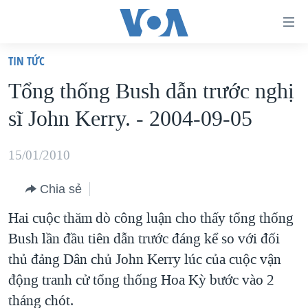
Đường
dẫn
TIN TỨC
truy
TRANG CHỦ
Tổng thống Bush dẫn trước nghị
cập
VIỆT NAM
sĩ John Kerry. - 2004-09-05
Tới
HOA KỲ
nội
BIỂN ĐÔNG
15/01/2010
dung
THẾ GIỚI
chính
Chia sẻ
BLOG
Tới
Hai cuộc thăm dò công luận cho thấy tổng thống
điều
DIỄN ĐÀN
Bush lần đầu tiên dẫn trước đáng kể so với đối
hướng
MỤC
thủ đảng Dân chủ John Kerry lúc của cuộc vận
chính
CHUYÊN ĐỀ
TỰ DO BÁO CHÍ
động tranh cử tổng thống Hoa Kỳ bước vào 2
Đi
HỌC TIẾNG ANH
tháng chót.
VẠCH TRẦN TIN GIẢ
CHIẾN TRANH THƯƠNG MẠI CỦA MỸ: QUÁ KHỨ VÀ HIỆN
tới