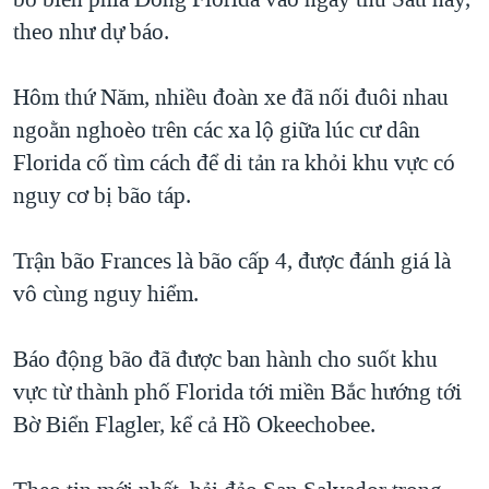
TẠI
VIDEO
"Tìm"
NGƯỜI VIỆT HẢI NGOẠI
theo như dự báo.
HÀNH TRÌNH BẦU CỬ 2024
NGHE
ĐỜI SỐNG
MỘT NĂM CHIẾN TRANH TẠI DẢI GAZA
Hôm thứ Năm, nhiều đoàn xe đã nối đuôi nhau
KINH TẾ
MẠNG XÃ HỘI
ngoằn nghoèo trên các xa lộ giữa lúc cư dân
GIẢI MÃ VÀNH ĐAI & CON ĐƯỜNG
KHOA HỌC
Florida cố tìm cách để di tản ra khỏi khu vực có
NGÀY TỊ NẠN THẾ GIỚI
SỨC KHOẺ
nguy cơ bị bão táp.
TRỊNH VĨNH BÌNH - NGƯỜI HẠ 'BÊN THẮNG CUỘC'
Ngôn ngữ khác
VĂN HOÁ
GROUND ZERO – XƯA VÀ NAY
Trận bão Frances là bão cấp 4, được đánh giá là
THỂ THAO
CHI PHÍ CHIẾN TRANH AFGHANISTAN
vô cùng nguy hiểm.
GIÁO DỤC
CÁC GIÁ TRỊ CỘNG HÒA Ở VIỆT NAM
Báo động bão đã được ban hành cho suốt khu
THƯỢNG ĐỈNH TRUMP-KIM TẠI VIỆT NAM
vực từ thành phố Florida tới miền Bắc hướng tới
TRỊNH VĨNH BÌNH VS. CHÍNH PHỦ VIỆT NAM
Bờ Biển Flagler, kể cả Hồ Okeechobee.
NGƯ DÂN VIỆT VÀ LÀN SÓNG TRỘM HẢI SÂM
BÊN KIA QUỐC LỘ: TIẾNG VỌNG TỪ NÔNG THÔN MỸ