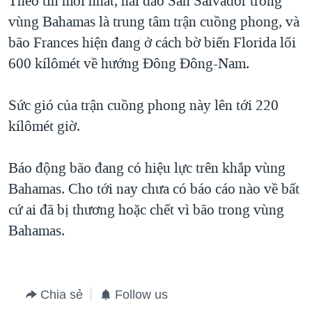
Theo tin mới nhất, hải đảo San Salvador trong
vùng Bahamas là trung tâm trận cuồng phong, và
QUAN HỆ VIỆT MỸ
bão Frances hiện đang ở cách bờ biển Florida lối
600 kílômét về hướng Đông Đông-Nam.
Sức gió của trận cuồng phong này lên tới 220
kílômét giờ.
Báo động bão đang có hiệu lực trên khắp vùng
Bahamas. Cho tới nay chưa có báo cáo nào về bất
cứ ai đã bị thương hoặc chết vì bão trong vùng
Bahamas.
Chia sẻ
Follow us