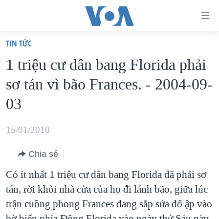
Đường
dẫn
TIN TỨC
truy
TRANG CHỦ
1 triệu cư dân bang Florida phải
cập
VIỆT NAM
sơ tán vì bão Frances. - 2004-09-
Tới
HOA KỲ
nội
03
BIỂN ĐÔNG
dung
THẾ GIỚI
chính
15/01/2010
BLOG
Tới
Chia sẻ
điều
DIỄN ĐÀN
hướng
Có ít nhất 1 triệu cư dân bang Florida đã phải sơ
MỤC
chính
tán, rời khỏi nhà cửa của họ đi lánh bão, giữa lúc
CHUYÊN ĐỀ
TỰ DO BÁO CHÍ
Đi
trận cuồng phong Frances đang sắp sửa đổ ập vào
HỌC TIẾNG ANH
VẠCH TRẦN TIN GIẢ
CHIẾN TRANH THƯƠNG MẠI CỦA MỸ: QUÁ KHỨ VÀ HIỆN
tới
bờ biển phía Đông Florida vào ngày thứ Sáu này,