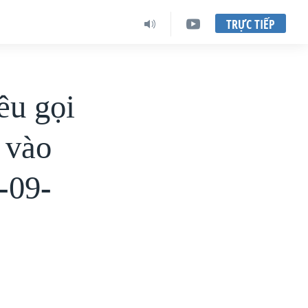
TRỰC TIẾP
êu gọi
 vào
-09-