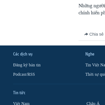
Những người 
VIỆT NAM
chính hiến p
NGƯ DÂN VIỆT VÀ LÀN SÓNG
TRỘM HẢI SÂM
BÊN KIA QUỐC LỘ: TIẾNG VỌNG
TỪ NÔNG THÔN MỸ
Chia sẻ
QUAN HỆ VIỆT MỸ
Các dịch vụ
Nghe
Ðăng ký bản tin
Tin Việt N
Podcast/RSS
Thời sự qu
Tin tức
Việt Nam
Châu Á