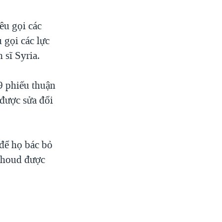
êu gọi các
 gọi các lực
sĩ Syria.
9 phiếu thuận
 được sửa đổi
để họ bác bỏ
ahoud được