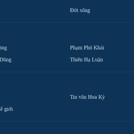
Ðời sống
ùng
Phạm Phú Khải
 Dũng
Thiên Hạ Luận
Tin vắn Hoa Kỳ
ế giới