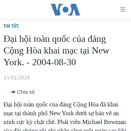
Đường
dẫn
TIN TỨC
truy
TRANG CHỦ
Ðại hội toàn quốc của đảng
cập
VIỆT NAM
Cộng Hòa khai mạc tại New
Tới
HOA KỲ
nội
York. - 2004-08-30
BIỂN ĐÔNG
dung
THẾ GIỚI
chính
15/01/2010
BLOG
Tới
Chia sẻ
điều
DIỄN ĐÀN
hướng
Ðại hội toàn quốc của đảng Cộng Hòa đã khai
MỤC
chính
mạc tại thành phố New York dưới sự bảo về an
CHUYÊN ĐỀ
TỰ DO BÁO CHÍ
Đi
ninh cực kỳ chặt chẽ. Phái viên Michael Bowman
HỌC TIẾNG ANH
VẠCH TRẦN TIN GIẢ
CHIẾN TRANH THƯƠNG MẠI CỦA MỸ: QUÁ KHỨ VÀ HIỆN
tới
của đài chúng tôi ghi nhận rằng một ngày sau khi