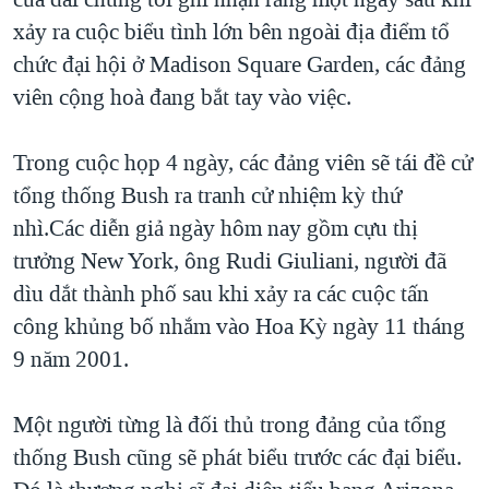
TẠI
VIDEO
"Tìm"
NGƯỜI VIỆT HẢI NGOẠI
xảy ra cuộc biểu tình lớn bên ngoài địa điểm tổ
HÀNH TRÌNH BẦU CỬ 2024
NGHE
chức đại hội ở Madison Square Garden, các đảng
ĐỜI SỐNG
MỘT NĂM CHIẾN TRANH TẠI DẢI GAZA
viên cộng hoà đang bắt tay vào việc.
KINH TẾ
MẠNG XÃ HỘI
GIẢI MÃ VÀNH ĐAI & CON ĐƯỜNG
KHOA HỌC
Trong cuộc họp 4 ngày, các đảng viên sẽ tái đề cử
NGÀY TỊ NẠN THẾ GIỚI
SỨC KHOẺ
tổng thống Bush ra tranh cử nhiệm kỳ thứ
TRỊNH VĨNH BÌNH - NGƯỜI HẠ 'BÊN THẮNG CUỘC'
Ngôn ngữ khác
VĂN HOÁ
nhì.Các diễn giả ngày hôm nay gồm cựu thị
GROUND ZERO – XƯA VÀ NAY
trưởng New York, ông Rudi Giuliani, người đã
THỂ THAO
CHI PHÍ CHIẾN TRANH AFGHANISTAN
dìu dắt thành phố sau khi xảy ra các cuộc tấn
GIÁO DỤC
công khủng bố nhắm vào Hoa Kỳ ngày 11 tháng
CÁC GIÁ TRỊ CỘNG HÒA Ở VIỆT NAM
9 năm 2001.
THƯỢNG ĐỈNH TRUMP-KIM TẠI VIỆT NAM
TRỊNH VĨNH BÌNH VS. CHÍNH PHỦ VIỆT NAM
Một người từng là đối thủ trong đảng của tổng
NGƯ DÂN VIỆT VÀ LÀN SÓNG TRỘM HẢI SÂM
thống Bush cũng sẽ phát biểu trước các đại biểu.
BÊN KIA QUỐC LỘ: TIẾNG VỌNG TỪ NÔNG THÔN MỸ