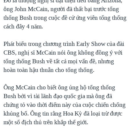
Đó là thượng nghị sĩ đại diện tiểu bang Arizona,
ông John McCain, người đã thất bại trước tổng
QUAN HỆ VIỆT MỸ
thống Bush trong cuộc đề cử ứng viên tổng thống
cách đây 4 năm.
Phát biểu trong chương trình Early Show của đài
CBS, nghị sĩ McCain nói ông không đồng ý với
tổng thống Bush về tất cả mọi vấn đề, nhưng
hoàn toàn hậu thuẫn cho tổng thống.
Ông McCain cho biết ông ủng hộ tổng thống
Bush bởi vì tài lãnh đạo quốc gia mà ông đã
chứng tỏ vào thời điểm này của cuộc chiến chống
khủng bố. Ông tin rằng Hoa Kỳ đã loại trừ được
một số địch thủ trên khắp thế giới.