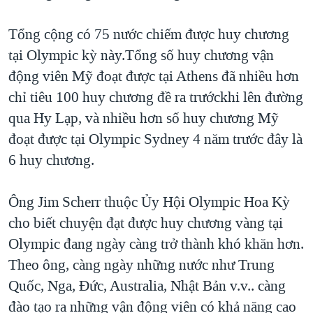
TẠI
VIDEO
"Tìm"
NGƯỜI VIỆT HẢI NGOẠI
HÀNH TRÌNH BẦU CỬ 2024
Tổng cộng có 75 nước chiếm được huy chương
NGHE
ĐỜI SỐNG
tại Olympic kỳ này.Tổng số huy chương vận
MỘT NĂM CHIẾN TRANH TẠI DẢI GAZA
KINH TẾ
động viên Mỹ đoạt được tại Athens đã nhiều hơn
MẠNG XÃ HỘI
GIẢI MÃ VÀNH ĐAI & CON ĐƯỜNG
KHOA HỌC
chỉ tiêu 100 huy chương đề ra trướckhi lên đường
NGÀY TỊ NẠN THẾ GIỚI
qua Hy Lạp, và nhiều hơn số huy chương Mỹ
SỨC KHOẺ
TRỊNH VĨNH BÌNH - NGƯỜI HẠ 'BÊN THẮNG CUỘC'
đoạt được tại Olympic Sydney 4 năm trước đây là
Ngôn ngữ khác
VĂN HOÁ
GROUND ZERO – XƯA VÀ NAY
6 huy chương.
THỂ THAO
CHI PHÍ CHIẾN TRANH AFGHANISTAN
GIÁO DỤC
Ông Jim Scherr thuộc Ủy Hội Olympic Hoa Kỳ
CÁC GIÁ TRỊ CỘNG HÒA Ở VIỆT NAM
cho biết chuyện đạt được huy chương vàng tại
THƯỢNG ĐỈNH TRUMP-KIM TẠI VIỆT NAM
Olympic đang ngày càng trở thành khó khăn hơn.
TRỊNH VĨNH BÌNH VS. CHÍNH PHỦ VIỆT NAM
Theo ông, càng ngày những nước như Trung
NGƯ DÂN VIỆT VÀ LÀN SÓNG TRỘM HẢI SÂM
Quốc, Nga, Đức, Australia, Nhật Bản v.v.. càng
đào tạo ra những vận động viên có khả năng cao
BÊN KIA QUỐC LỘ: TIẾNG VỌNG TỪ NÔNG THÔN MỸ