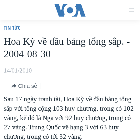
Đường
dẫn
TIN TỨC
truy
TRANG CHỦ
Hoa Kỳ về đầu bảng tổng sắp. -
cập
VIỆT NAM
2004-08-30
Tới
HOA KỲ
nội
BIỂN ĐÔNG
14/01/2010
dung
THẾ GIỚI
chính
Chia sẻ
BLOG
Tới
Sau 17 ngày tranh tài, Hoa Kỳ về đầu bảng tổng
điều
DIỄN ĐÀN
sắp với tổng cộng 103 huy chương, trong có 102
hướng
MỤC
vàng, kế đó là Nga với 92 huy chương, trong có
chính
CHUYÊN ĐỀ
TỰ DO BÁO CHÍ
27 vàng. Trung Quốc về hạng 3 với 63 huy
Đi
HỌC TIẾNG ANH
chương, trong có tới 32 vàng.
VẠCH TRẦN TIN GIẢ
CHIẾN TRANH THƯƠNG MẠI CỦA MỸ: QUÁ KHỨ VÀ HIỆN
tới