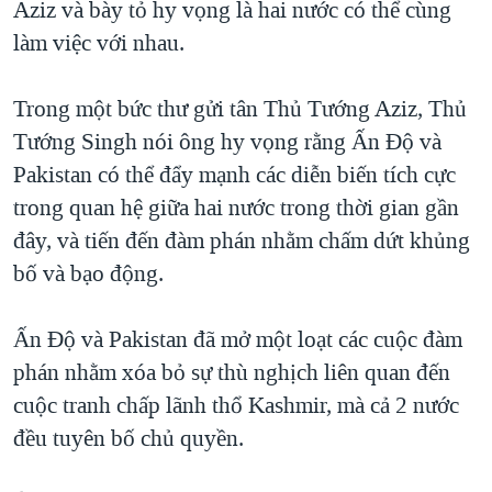
Aziz và bày tỏ hy vọng là hai nước có thể cùng
TẠI
VIDEO
"Tìm"
NGƯỜI VIỆT HẢI NGOẠI
làm việc với nhau.
HÀNH TRÌNH BẦU CỬ 2024
NGHE
ĐỜI SỐNG
MỘT NĂM CHIẾN TRANH TẠI DẢI GAZA
Trong một bức thư gửi tân Thủ Tướng Aziz, Thủ
KINH TẾ
MẠNG XÃ HỘI
GIẢI MÃ VÀNH ĐAI & CON ĐƯỜNG
Tướng Singh nói ông hy vọng rằng Ấn Độ và
KHOA HỌC
NGÀY TỊ NẠN THẾ GIỚI
Pakistan có thể đẩy mạnh các diễn biến tích cực
SỨC KHOẺ
trong quan hệ giữa hai nước trong thời gian gần
TRỊNH VĨNH BÌNH - NGƯỜI HẠ 'BÊN THẮNG CUỘC'
Ngôn ngữ khác
VĂN HOÁ
đây, và tiến đến đàm phán nhằm chấm dứt khủng
GROUND ZERO – XƯA VÀ NAY
THỂ THAO
bố và bạo động.
CHI PHÍ CHIẾN TRANH AFGHANISTAN
GIÁO DỤC
CÁC GIÁ TRỊ CỘNG HÒA Ở VIỆT NAM
Ấn Độ và Pakistan đã mở một loạt các cuộc đàm
THƯỢNG ĐỈNH TRUMP-KIM TẠI VIỆT NAM
phán nhằm xóa bỏ sự thù nghịch liên quan đến
cuộc tranh chấp lãnh thổ Kashmir, mà cả 2 nước
TRỊNH VĨNH BÌNH VS. CHÍNH PHỦ VIỆT NAM
đều tuyên bố chủ quyền.
NGƯ DÂN VIỆT VÀ LÀN SÓNG TRỘM HẢI SÂM
BÊN KIA QUỐC LỘ: TIẾNG VỌNG TỪ NÔNG THÔN MỸ