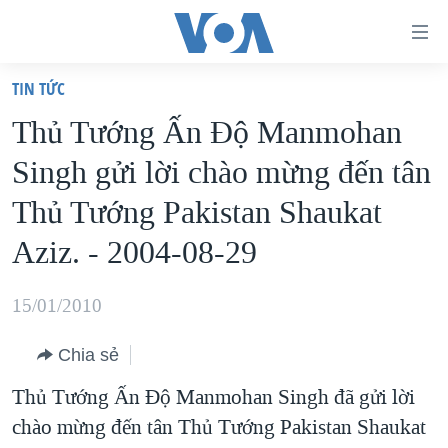
Đường
dẫn
TIN TỨC
truy
TRANG CHỦ
Thủ Tướng Ấn Độ Manmohan
cập
VIỆT NAM
Singh gửi lời chào mừng đến tân
Tới
HOA KỲ
nội
Thủ Tướng Pakistan Shaukat
BIỂN ĐÔNG
dung
Aziz. - 2004-08-29
THẾ GIỚI
chính
BLOG
Tới
15/01/2010
điều
DIỄN ĐÀN
hướng
Chia sẻ
MỤC
chính
Thủ Tướng Ấn Độ Manmohan Singh đã gửi lời
CHUYÊN ĐỀ
TỰ DO BÁO CHÍ
Đi
chào mừng đến tân Thủ Tướng Pakistan Shaukat
HỌC TIẾNG ANH
VẠCH TRẦN TIN GIẢ
CHIẾN TRANH THƯƠNG MẠI CỦA MỸ: QUÁ KHỨ VÀ HIỆN
tới