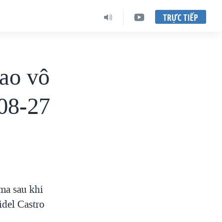
TRỰC TIẾP
iao vô
-08-27
ma sau khi
idel Castro