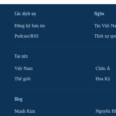
VIỆT NAM
Các dịch vụ
Nghe
NGƯ DÂN VIỆT VÀ LÀN SÓNG
TRỘM HẢI SÂM
Ðăng ký bản tin
Tin Việt N
BÊN KIA QUỐC LỘ: TIẾNG VỌNG
TỪ NÔNG THÔN MỸ
Podcast/RSS
Thời sự qu
QUAN HỆ VIỆT MỸ
Tin tức
Việt Nam
Châu Á
Thế giới
Hoa Kỳ
Blog
Mạnh Kim
Nguyễn H