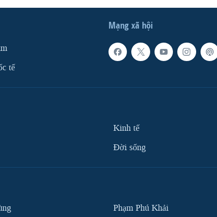
Mạng xã hội
am
ốc tế
Kinh tế
Ðời sống
ùng
Phạm Phú Khải