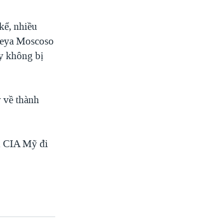
kể, nhiều
reya Moscoso
ày không bị
 về thành
n CIA Mỹ đi