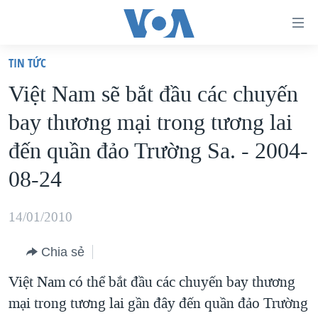
Đường
dẫn
TIN TỨC
truy
TRANG CHỦ
Việt Nam sẽ bắt đầu các chuyến
cập
VIỆT NAM
bay thương mại trong tương lai
Tới
HOA KỲ
nội
đến quần đảo Trường Sa. - 2004-
BIỂN ĐÔNG
dung
08-24
THẾ GIỚI
chính
BLOG
Tới
14/01/2010
điều
DIỄN ĐÀN
hướng
Chia sẻ
MỤC
chính
Việt Nam có thể bắt đầu các chuyến bay thương
CHUYÊN ĐỀ
TỰ DO BÁO CHÍ
Đi
mại trong tương lai gần đây đến quần đảo Trường
HỌC TIẾNG ANH
VẠCH TRẦN TIN GIẢ
CHIẾN TRANH THƯƠNG MẠI CỦA MỸ: QUÁ KHỨ VÀ HIỆN
tới