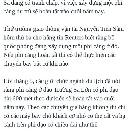
Sa đang có tranh chấp, vì việc xây dựng một phi
TẠI
VIDEO
"Tìm"
NGƯỜI VIỆT HẢI NGOẠI
cảng dự trù sẽ hoàn tất vào cuối năm nay.
HÀNH TRÌNH BẦU CỬ 2024
NGHE
ĐỜI SỐNG
MỘT NĂM CHIẾN TRANH TẠI DẢI GAZA
Thứ trưởng giao thông vận tải Nguyễn Tiến Sâm
KINH TẾ
MẠNG XÃ HỘI
GIẢI MÃ VÀNH ĐAI & CON ĐƯỜNG
hôm thứ ba cho hãng tin Reuters biết rằng bộ
KHOA HỌC
NGÀY TỊ NẠN THẾ GIỚI
quốc phòng đang xây dựng một phi cảng ở đó.
SỨC KHOẺ
Nếu phi cảng hoàn tất thì có thể thực hiện các
TRỊNH VĨNH BÌNH - NGƯỜI HẠ 'BÊN THẮNG CUỘC'
Ngôn ngữ khác
VĂN HOÁ
chuyến bay bất cứ khi nào.
GROUND ZERO – XƯA VÀ NAY
THỂ THAO
CHI PHÍ CHIẾN TRANH AFGHANISTAN
Hồi tháng 5, các giới chức ngành du lịch đã nói
GIÁO DỤC
CÁC GIÁ TRỊ CỘNG HÒA Ở VIỆT NAM
rằng phi cảng ở đảo Trường Sa Lớn có phi đạo
THƯỢNG ĐỈNH TRUMP-KIM TẠI VIỆT NAM
dài 600 mét theo dự kiến sẽ hoàn tất vào cuối
năm nay. Theo các chuyên gia hàng không thì chỉ
TRỊNH VĨNH BÌNH VS. CHÍNH PHỦ VIỆT NAM
có các máy bay chở khách cỡ nhỏ có thể cất và hạ
NGƯ DÂN VIỆT VÀ LÀN SÓNG TRỘM HẢI SÂM
cánh trên phi đạo có chiều dài như thế.
BÊN KIA QUỐC LỘ: TIẾNG VỌNG TỪ NÔNG THÔN MỸ