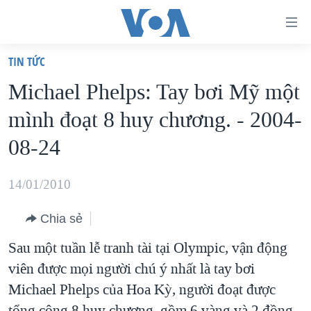
Đường
dẫn
TIN TỨC
truy
TRANG CHỦ
Michael Phelps: Tay bơi Mỹ một
cập
VIỆT NAM
mình đoạt 8 huy chương. - 2004-
Tới
HOA KỲ
nội
08-24
BIỂN ĐÔNG
dung
THẾ GIỚI
chính
14/01/2010
BLOG
Tới
Chia sẻ
điều
DIỄN ĐÀN
hướng
Sau một tuần lễ tranh tài tại Olympic, vận động
MỤC
chính
viên được mọi người chú ý nhất là tay bơi
CHUYÊN ĐỀ
TỰ DO BÁO CHÍ
Đi
Michael Phelps của Hoa Kỳ, người đoạt được
HỌC TIẾNG ANH
VẠCH TRẦN TIN GIẢ
CHIẾN TRANH THƯƠNG MẠI CỦA MỸ: QUÁ KHỨ VÀ HIỆN
tới
tổng cộng 8 huy chương, gồm 6 vàng và 2 đồng.