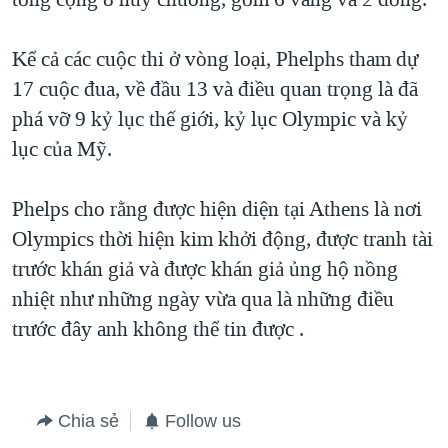
TẠI
VIDEO
"Tìm"
NGƯỜI VIỆT HẢI NGOẠI
HÀNH TRÌNH BẦU CỬ 2024
NGHE
Kể cả các cuộc thi ở vòng loại, Phelphs tham dự
ĐỜI SỐNG
MỘT NĂM CHIẾN TRANH TẠI DẢI GAZA
17 cuộc đua, về đầu 13 và điều quan trọng là đã
KINH TẾ
MẠNG XÃ HỘI
phá vỡ 9 kỷ lục thế giới, kỷ lục Olympic và kỷ
GIẢI MÃ VÀNH ĐAI & CON ĐƯỜNG
KHOA HỌC
lục của Mỹ.
NGÀY TỊ NẠN THẾ GIỚI
SỨC KHOẺ
TRỊNH VĨNH BÌNH - NGƯỜI HẠ 'BÊN THẮNG CUỘC'
Ngôn ngữ khác
VĂN HOÁ
Phelps cho rằng được hiện diện tại Athens là nơi
GROUND ZERO – XƯA VÀ NAY
Olympics thời hiện kim khởi động, được tranh tài
THỂ THAO
CHI PHÍ CHIẾN TRANH AFGHANISTAN
trước khán giả và được khán giả ủng hộ nồng
GIÁO DỤC
nhiệt như những ngày vừa qua là những điều
CÁC GIÁ TRỊ CỘNG HÒA Ở VIỆT NAM
trước đây anh không thể tin được .
THƯỢNG ĐỈNH TRUMP-KIM TẠI VIỆT NAM
TRỊNH VĨNH BÌNH VS. CHÍNH PHỦ VIỆT NAM
NGƯ DÂN VIỆT VÀ LÀN SÓNG TRỘM HẢI SÂM
Chia sẻ
Follow us
BÊN KIA QUỐC LỘ: TIẾNG VỌNG TỪ NÔNG THÔN MỸ