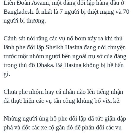
Liên Đoàn Awami, một đảng đối lập hàng đầu ở
TẠI
VIDEO
"Tìm"
NGƯỜI VIỆT HẢI NGOẠI
Bangladesh. Ít nhất là 7 người bị thiệt mạng và 70
HÀNH TRÌNH BẦU CỬ 2024
NGHE
ĐỜI SỐNG
người bị thương.
MỘT NĂM CHIẾN TRANH TẠI DẢI GAZA
KINH TẾ
MẠNG XÃ HỘI
GIẢI MÃ VÀNH ĐAI & CON ĐƯỜNG
Cảnh sát nói rằng các vụ nổ bom xảy ra khi thủ
KHOA HỌC
NGÀY TỊ NẠN THẾ GIỚI
lãnh phe đối lập Sheikh Hasina đang nói chuyện
SỨC KHOẺ
trước một nhóm người bên ngoài trụ sở của đảng
TRỊNH VĨNH BÌNH - NGƯỜI HẠ 'BÊN THẮNG CUỘC'
Ngôn ngữ khác
VĂN HOÁ
trong thủ đô Dhaka. Bà Hasina không bị hề hấn
GROUND ZERO – XƯA VÀ NAY
THỂ THAO
gì.
CHI PHÍ CHIẾN TRANH AFGHANISTAN
GIÁO DỤC
CÁC GIÁ TRỊ CỘNG HÒA Ở VIỆT NAM
Chưa phe nhóm hay cá nhân nào lên tiếng nhận
THƯỢNG ĐỈNH TRUMP-KIM TẠI VIỆT NAM
đã thực hiện các vụ tấn công khủng bố vừa kể.
TRỊNH VĨNH BÌNH VS. CHÍNH PHỦ VIỆT NAM
Những người ủng hộ phe đối lập đã tức giận đập
NGƯ DÂN VIỆT VÀ LÀN SÓNG TRỘM HẢI SÂM
phá và đốt các xe cộ gần đó để phản đối các vụ
BÊN KIA QUỐC LỘ: TIẾNG VỌNG TỪ NÔNG THÔN MỸ