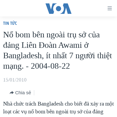
Đường
dẫn
TIN TỨC
truy
TRANG CHỦ
Nổ bom bên ngoài trụ sở của
cập
VIỆT NAM
đảng Liên Đoàn Awami ở
Tới
HOA KỲ
nội
Bangladesh, ít nhất 7 người thiệt
BIỂN ĐÔNG
dung
mạng. - 2004-08-22
THẾ GIỚI
chính
BLOG
Tới
15/01/2010
điều
DIỄN ĐÀN
hướng
Chia sẻ
MỤC
chính
Nhà chức trách Bangladesh cho biết đã xảy ra một
CHUYÊN ĐỀ
TỰ DO BÁO CHÍ
Đi
loạt các vụ nổ bom bên ngoài trụ sở của đảng
HỌC TIẾNG ANH
VẠCH TRẦN TIN GIẢ
CHIẾN TRANH THƯƠNG MẠI CỦA MỸ: QUÁ KHỨ VÀ HIỆN
tới