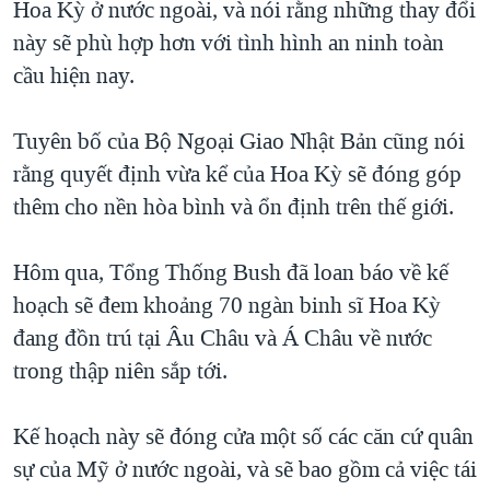
Hoa Kỳ ở nước ngoài, và nói rằng những thay đổi
TẠI
VIDEO
"Tìm"
NGƯỜI VIỆT HẢI NGOẠI
này sẽ phù hợp hơn với tình hình an ninh toàn
HÀNH TRÌNH BẦU CỬ 2024
NGHE
ĐỜI SỐNG
cầu hiện nay.
MỘT NĂM CHIẾN TRANH TẠI DẢI GAZA
KINH TẾ
MẠNG XÃ HỘI
GIẢI MÃ VÀNH ĐAI & CON ĐƯỜNG
Tuyên bố của Bộ Ngoại Giao Nhật Bản cũng nói
KHOA HỌC
NGÀY TỊ NẠN THẾ GIỚI
rằng quyết định vừa kể của Hoa Kỳ sẽ đóng góp
SỨC KHOẺ
thêm cho nền hòa bình và ổn định trên thế giới.
TRỊNH VĨNH BÌNH - NGƯỜI HẠ 'BÊN THẮNG CUỘC'
Ngôn ngữ khác
VĂN HOÁ
GROUND ZERO – XƯA VÀ NAY
THỂ THAO
Hôm qua, Tổng Thống Bush đã loan báo về kế
CHI PHÍ CHIẾN TRANH AFGHANISTAN
hoạch sẽ đem khoảng 70 ngàn binh sĩ Hoa Kỳ
GIÁO DỤC
CÁC GIÁ TRỊ CỘNG HÒA Ở VIỆT NAM
đang đồn trú tại Âu Châu và Á Châu về nước
THƯỢNG ĐỈNH TRUMP-KIM TẠI VIỆT NAM
trong thập niên sắp tới.
TRỊNH VĨNH BÌNH VS. CHÍNH PHỦ VIỆT NAM
Kế hoạch này sẽ đóng cửa một số các căn cứ quân
NGƯ DÂN VIỆT VÀ LÀN SÓNG TRỘM HẢI SÂM
sự của Mỹ ở nước ngoài, và sẽ bao gồm cả việc tái
BÊN KIA QUỐC LỘ: TIẾNG VỌNG TỪ NÔNG THÔN MỸ