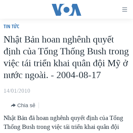
Đường
dẫn
TIN TỨC
truy
TRANG CHỦ
Nhật Bản hoan nghênh quyết
cập
VIỆT NAM
định của Tổng Thống Bush trong
Tới
HOA KỲ
nội
việc tái triển khai quân đội Mỹ ở
BIỂN ĐÔNG
dung
nước ngoài. - 2004-08-17
THẾ GIỚI
chính
BLOG
Tới
14/01/2010
điều
DIỄN ĐÀN
hướng
Chia sẻ
MỤC
chính
Nhật Bản đã hoan nghênh quyết định của Tổng
CHUYÊN ĐỀ
TỰ DO BÁO CHÍ
Đi
Thống Bush trong việc tái triển khai quân đội
HỌC TIẾNG ANH
VẠCH TRẦN TIN GIẢ
CHIẾN TRANH THƯƠNG MẠI CỦA MỸ: QUÁ KHỨ VÀ HIỆN
tới