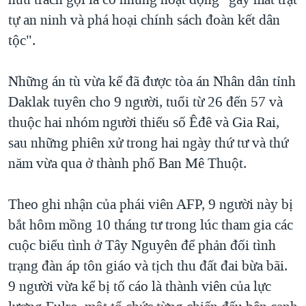
TẠI
VIDEO
"Tìm"
NGƯỜI VIỆT HẢI NGOẠI
tự an ninh và phá hoại chính sách đoàn kết dân
HÀNH TRÌNH BẦU CỬ 2024
NGHE
tộc".
ĐỜI SỐNG
MỘT NĂM CHIẾN TRANH TẠI DẢI GAZA
KINH TẾ
MẠNG XÃ HỘI
Những án tù vừa kể đã được tòa án Nhân dân tỉnh
GIẢI MÃ VÀNH ĐAI & CON ĐƯỜNG
KHOA HỌC
Daklak tuyên cho 9 người, tuổi từ 26 đến 57 và
NGÀY TỊ NẠN THẾ GIỚI
SỨC KHOẺ
thuộc hai nhóm người thiểu số Êđê và Gia Rai,
TRỊNH VĨNH BÌNH - NGƯỜI HẠ 'BÊN THẮNG CUỘC'
Ngôn ngữ khác
VĂN HOÁ
sau những phiên xử trong hai ngày thứ tư và thứ
GROUND ZERO – XƯA VÀ NAY
năm vừa qua ở thành phố Ban Mê Thuột.
THỂ THAO
CHI PHÍ CHIẾN TRANH AFGHANISTAN
GIÁO DỤC
Theo ghi nhận của phái viên AFP, 9 người này bị
CÁC GIÁ TRỊ CỘNG HÒA Ở VIỆT NAM
bắt hôm mồng 10 tháng tư trong lúc tham gia các
THƯỢNG ĐỈNH TRUMP-KIM TẠI VIỆT NAM
cuộc biểu tình ở Tây Nguyên để phản đối tình
TRỊNH VĨNH BÌNH VS. CHÍNH PHỦ VIỆT NAM
trạng đàn áp tôn giáo và tịch thu đất đai bừa bãi.
NGƯ DÂN VIỆT VÀ LÀN SÓNG TRỘM HẢI SÂM
9 người vừa kể bị tố cáo là thành viên của lực
BÊN KIA QUỐC LỘ: TIẾNG VỌNG TỪ NÔNG THÔN MỸ