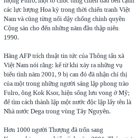
lượng Fulro, một tổ chức từng chiến đấu bên cạnh
các lực lượng Hoa kỳ trong thời chiến tranh Việt
QUAN HỆ VIỆT MỸ
Nam và cũng từng nổi dậy chống chính quyền
Cộng sản cho đến những năm đầu thập niên
1990.
Hãng AFP trích thuật tin tức của Thông tấn xã
Việt Nam nói rằng: kể từ khi xảy ra những vụ
biểu tình năm 2001, 9 bị can đó đã nhận chỉ thị
của một trong những người sáng lập phong trào
Fulro, ông Kok Ksor, hiện sống lưu vong ở Mỹ;
để tìm cách thành lập một nước độc lập lấy tên là
Nhà nước Dega trong vùng Tây Nguyên.
Hơn 1000 người Thượng đã trốn sang