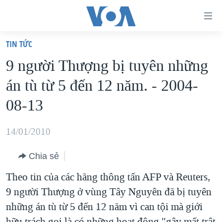
Đường
dẫn
TIN TỨC
truy
TRANG CHỦ
9 người Thượng bị tuyên những
cập
VIỆT NAM
án tù từ 5 đến 12 năm. - 2004-
Tới
HOA KỲ
nội
08-13
BIỂN ĐÔNG
dung
THẾ GIỚI
chính
14/01/2010
BLOG
Tới
Chia sẻ
điều
DIỄN ĐÀN
hướng
Theo tin của các hãng thông tấn AFP và Reuters,
MỤC
chính
9 người Thượng ở vùng Tây Nguyên đã bị tuyên
CHUYÊN ĐỀ
TỰ DO BÁO CHÍ
Đi
những án tù từ 5 đến 12 năm vì can tội mà giới
HỌC TIẾNG ANH
VẠCH TRẦN TIN GIẢ
CHIẾN TRANH THƯƠNG MẠI CỦA MỸ: QUÁ KHỨ VÀ HIỆN
tới
hữu trách gọi là có những hoạt động "gây mất trật