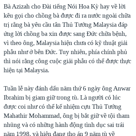
Bà Azizah cho Đài tiếng Nói Hoa Kỳ hay về lời
QUAN HỆ VIỆT MỸ
kêu gọi cho chồng bà được đi ra nước ngoài chữa
trị rằng bà yêu cầu tân Thủ Tướng Malaysia đáp
ứng lời chồng ba xin được sang Đức chữa bệnh,
vì theo ông, Malaysia hiện chưa có kỹ thuật giải
phẫu như ở bên Đức. Tuy nhiên, phía chính phủ
thì nói rằng công cuộc giải phẫu có thể được thực
hiện tại Malaysia.
Tuần lễ này đánh dấu năm thứ 6 ngày ông Anwar
Ibrahim bị giam giữ trong tù. Là người có lúc
được coi như có thể kế nhiệm cựu Thủ Tướng
Mahathir Mohammad, ông bị bắt giữ về tội tham
nhũng và có những hành động tình dục sai trái
năm 1998, và hiện đang thọ án 9 năm tù về