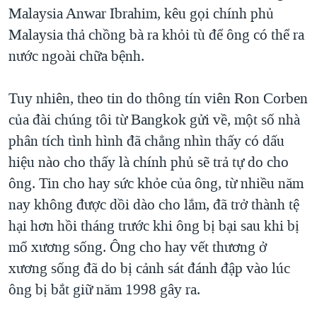
TẠI
Malaysia Anwar Ibrahim, kêu gọi chính phủ
VIDEO
"Tìm"
NGƯỜI VIỆT HẢI NGOẠI
HÀNH TRÌNH BẦU CỬ 2024
Malaysia thả chồng bà ra khỏi tù để ông có thể ra
NGHE
ĐỜI SỐNG
nước ngoài chữa bệnh.
MỘT NĂM CHIẾN TRANH TẠI DẢI GAZA
KINH TẾ
MẠNG XÃ HỘI
GIẢI MÃ VÀNH ĐAI & CON ĐƯỜNG
KHOA HỌC
Tuy nhiên, theo tin do thông tín viên Ron Corben
NGÀY TỊ NẠN THẾ GIỚI
của đài chúng tôi từ Bangkok gửi về, một số nhà
SỨC KHOẺ
TRỊNH VĨNH BÌNH - NGƯỜI HẠ 'BÊN THẮNG CUỘC'
phân tích tình hình đã chẳng nhìn thấy có dấu
Ngôn ngữ khác
VĂN HOÁ
GROUND ZERO – XƯA VÀ NAY
hiệu nào cho thấy là chính phủ sẽ trả tự do cho
THỂ THAO
ông. Tin cho hay sức khỏe của ông, từ nhiều năm
CHI PHÍ CHIẾN TRANH AFGHANISTAN
GIÁO DỤC
nay không được dồi dào cho lắm, đã trở thành tệ
CÁC GIÁ TRỊ CỘNG HÒA Ở VIỆT NAM
hại hơn hồi tháng trước khi ông bị bại sau khi bị
THƯỢNG ĐỈNH TRUMP-KIM TẠI VIỆT NAM
mổ xương sống. Ông cho hay vết thương ở
TRỊNH VĨNH BÌNH VS. CHÍNH PHỦ VIỆT NAM
xương sống đã do bị cảnh sát đánh đập vào lúc
NGƯ DÂN VIỆT VÀ LÀN SÓNG TRỘM HẢI SÂM
ông bị bắt giữ năm 1998 gây ra.
BÊN KIA QUỐC LỘ: TIẾNG VỌNG TỪ NÔNG THÔN MỸ