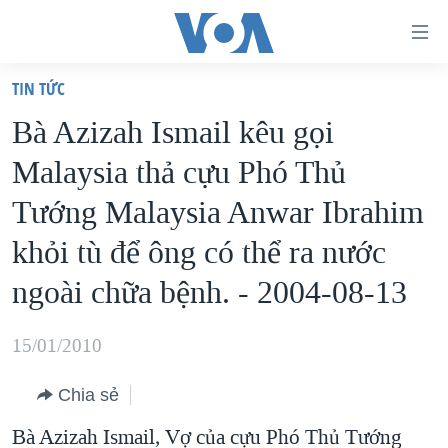
Đường
dẫn
TIN TỨC
truy
TRANG CHỦ
Bà Azizah Ismail kêu gọi
cập
VIỆT NAM
Malaysia thả cựu Phó Thủ
Tới
HOA KỲ
nội
Tướng Malaysia Anwar Ibrahim
BIỂN ĐÔNG
dung
khỏi tù để ông có thể ra nước
THẾ GIỚI
chính
ngoài chữa bệnh. - 2004-08-13
BLOG
Tới
điều
DIỄN ĐÀN
15/01/2010
hướng
MỤC
chính
CHUYÊN ĐỀ
Chia sẻ
TỰ DO BÁO CHÍ
Đi
HỌC TIẾNG ANH
Bà Azizah Ismail, Vợ của cựu Phó Thủ Tướng
VẠCH TRẦN TIN GIẢ
CHIẾN TRANH THƯƠNG MẠI CỦA MỸ: QUÁ KHỨ VÀ HIỆN
tới