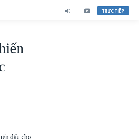
TRỰC TIẾP
hiến
c
hiến đấu cho