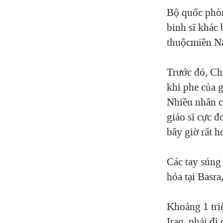
Bộ quốc phòn
VIỆT NAM
binh sĩ khác
NGƯ DÂN VIỆT VÀ LÀN SÓNG
TRỘM HẢI SÂM
thuộcmiền Na
BÊN KIA QUỐC LỘ: TIẾNG VỌNG
TỪ NÔNG THÔN MỸ
Trước đó, Chí
QUAN HỆ VIỆT MỸ
khi phe của g
Nhiều nhân ch
giáo sĩ cực 
bây giờ rất 
Các tay súng 
hỏa tại Basra
Khoảng 1 tri
Iraq, phải đi