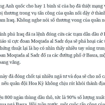
g Anh quốc cho hay 1 binh sĩ của họ đã thiệt mạng 
 bị thương trong vụ tấn công của quân nổi dậy ở thàn
m Iraq. Không nghe nói số thương vong của quân nổ
nh phủ Iraq đã ra lệnh đóng cửa các trạm dẫn dầu ở 
iáo sĩ cực đoan Moqtada al Sadr dọa sẽ phá hoại các 
ứng thuật lại là họ có nhìn thấy nhiều tay súng tru
đoan Moqtada al Sadr đổ ra các đường phố ở Basra, m
hoang vắng.
này đã đóng chốt tại nhiều ngã tư và dọa sẽ cho nổ c
, nếu quân đội Hoa Kỳ không chịu rút khỏi thánh địa
ệu 800 ngàn thùng dầu thô, tức là 90% số lượng xuất
 qua ngả Basra. Hồi tuần trước, một cuộc tấn công củ