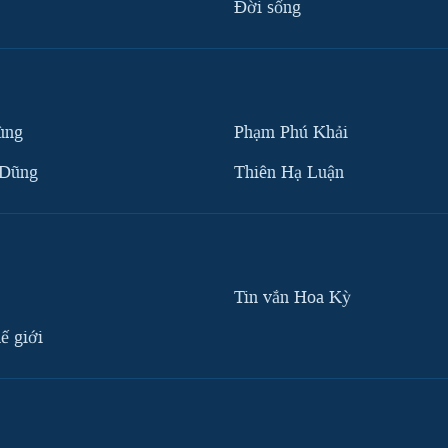
Ðời sống
ùng
Phạm Phú Khải
 Dũng
Thiên Hạ Luận
Tin vắn Hoa Kỳ
ế giới