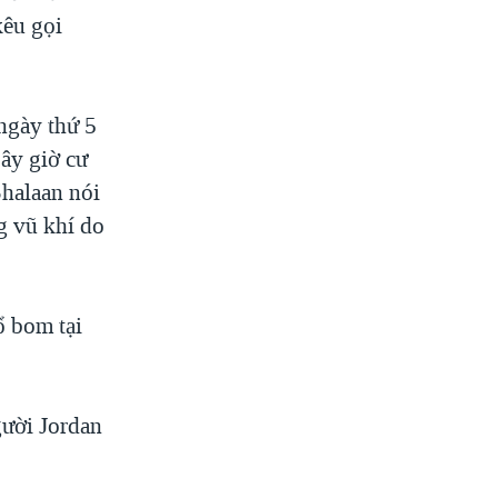
kêu gọi
 ngày thứ 5
bây giờ cư
Shalaan nói
g vũ khí do
ổ bom tại
người Jordan