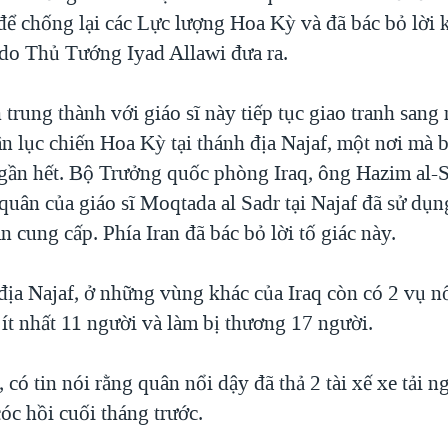
 để chống lại các Lực lượng Hoa Kỳ và đã bác bỏ lời 
do Thủ Tướng Iyad Allawi đưa ra.
trung thành với giáo sĩ này tiếp tục giao tranh sang
n lục chiến Hoa Kỳ tại thánh địa Najaf, một nơi mà 
 gần hết. Bộ Trưởng quốc phòng Iraq, ông Hazim al-
quân của giáo sĩ Moqtada al Sadr tại Najaf đã sử dụn
n cung cấp. Phía Iran đã bác bỏ lời tố giác này.
địa Najaf, ở những vùng khác của Iraq còn có 2 vụ n
 ít nhất 11 người và làm bị thương 17 người.
 có tin nói rằng quân nổi dậy đã thả 2 tài xế xe tải 
cóc hồi cuối tháng trước.