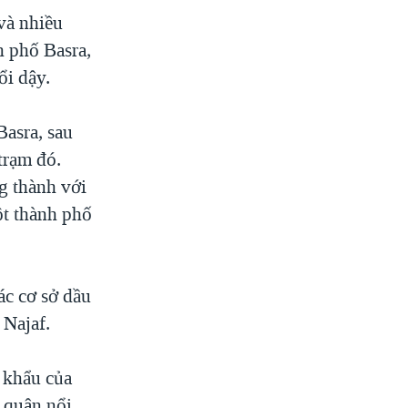
và nhiều
h phố Basra,
i dậy.
Basra, sau
trạm đó.
ng thành với
ột thành phố
ác cơ sở dầu
 Najaf.
 khẩu của
a quân nổi