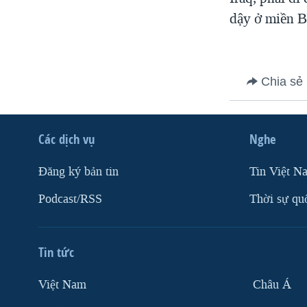
dậy ở miền B
Chia sẻ
Các dịch vụ
Nghe
Ðăng ký bản tin
Tin Việt N
Podcast/RSS
Thời sự qu
Tin tức
Việt Nam
Châu Á