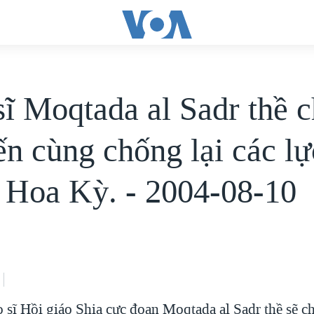
sĩ Moqtada al Sadr thề c
ến cùng chống lại các lự
 Hoa Kỳ. - 2004-08-10
o sĩ Hồi giáo Shia cực đoan Moqtada al Sadr thề sẽ c