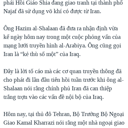
phái Hồi Giáo Shia đang giao tranh tại thành phố
TẠI
VIDEO
"Tìm"
NGƯỜI VIỆT HẢI NGOẠI
Najaf đã sử dụng võ khí có được từ Iran.
HÀNH TRÌNH BẦU CỬ 2024
NGHE
ĐỜI SỐNG
MỘT NĂM CHIẾN TRANH TẠI DẢI GAZA
Ông Hazim al-Shalaan đã đưa ra nhận định vừa
KINH TẾ
MẠNG XÃ HỘI
GIẢI MÃ VÀNH ĐAI & CON ĐƯỜNG
kể ngày hôm nay trong một cuộc phỏng vấn của
KHOA HỌC
NGÀY TỊ NẠN THẾ GIỚI
mạng lưới truyền hình al-Arabiya. Ông cũng gọi
SỨC KHOẺ
Iran là “kẻ thù số một” của Iraq.
TRỊNH VĨNH BÌNH - NGƯỜI HẠ 'BÊN THẮNG CUỘC'
Ngôn ngữ khác
VĂN HOÁ
GROUND ZERO – XƯA VÀ NAY
THỂ THAO
Đây là lời tố cáo mà các cơ quan truyền thông đã
CHI PHÍ CHIẾN TRANH AFGHANISTAN
cho phát đi lần đầu tiên hồi tuần trước khi ông al-
GIÁO DỤC
CÁC GIÁ TRỊ CỘNG HÒA Ở VIỆT NAM
Shalaan nói rằng chính phủ Iran đã can thiệp
THƯỢNG ĐỈNH TRUMP-KIM TẠI VIỆT NAM
trắng trợn vào các vấn đề nội bộ của Iraq.
TRỊNH VĨNH BÌNH VS. CHÍNH PHỦ VIỆT NAM
Hôm nay, tại thủ đô Tehran, Bộ Trưởng Bộ Ngoại
NGƯ DÂN VIỆT VÀ LÀN SÓNG TRỘM HẢI SÂM
Giao Kamal Kharrazi nói rằng một nhà ngoại giao
BÊN KIA QUỐC LỘ: TIẾNG VỌNG TỪ NÔNG THÔN MỸ