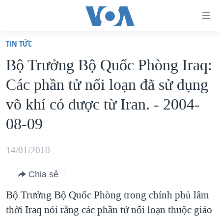
Đường
dẫn
TIN TỨC
truy
TRANG CHỦ
Bộ Trưởng Bộ Quốc Phòng Iraq:
cập
VIỆT NAM
Các phần tử nổi loạn đã sử dụng
Tới
HOA KỲ
nội
võ khí có được từ Iran. - 2004-
BIỂN ĐÔNG
dung
08-09
THẾ GIỚI
chính
BLOG
Tới
14/01/2010
điều
DIỄN ĐÀN
hướng
Chia sẻ
MỤC
chính
Bộ Trưởng Bộ Quốc Phòng trong chính phủ lâm
CHUYÊN ĐỀ
TỰ DO BÁO CHÍ
Đi
thời Iraq nói rằng các phần tử nổi loạn thuộc giáo
HỌC TIẾNG ANH
VẠCH TRẦN TIN GIẢ
CHIẾN TRANH THƯƠNG MẠI CỦA MỸ: QUÁ KHỨ VÀ HIỆN
tới