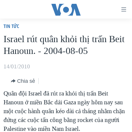
Đường
dẫn
TIN TỨC
truy
TRANG CHỦ
Israel rút quân khỏi thị trấn Beit
cập
VIỆT NAM
Hanoun. - 2004-08-05
Tới
HOA KỲ
nội
BIỂN ĐÔNG
14/01/2010
dung
THẾ GIỚI
chính
Chia sẻ
BLOG
Tới
Quân đội Israel đã rút ra khỏi thị trấn Beit
điều
DIỄN ĐÀN
Hanoun ở miền Bắc dải Gaza ngày hôm nay sau
hướng
MỤC
một cuộc hành quân kéo dài cả tháng nhằm chặn
chính
CHUYÊN ĐỀ
TỰ DO BÁO CHÍ
đứng các cuộc tấn công bằng rocket của người
Đi
HỌC TIẾNG ANH
Palestine vào miền Nam Israel.
VẠCH TRẦN TIN GIẢ
CHIẾN TRANH THƯƠNG MẠI CỦA MỸ: QUÁ KHỨ VÀ HIỆN
tới