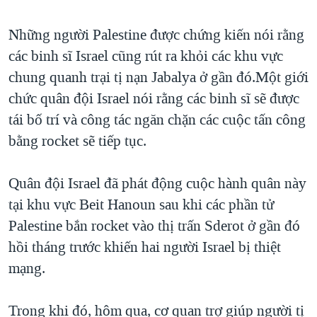
TẠI
VIDEO
"Tìm"
NGƯỜI VIỆT HẢI NGOẠI
HÀNH TRÌNH BẦU CỬ 2024
Những người Palestine được chứng kiến nói rằng
NGHE
ĐỜI SỐNG
các binh sĩ Israel cũng rút ra khỏi các khu vực
MỘT NĂM CHIẾN TRANH TẠI DẢI GAZA
KINH TẾ
chung quanh trại tị nạn Jabalya ở gần đó.Một giới
MẠNG XÃ HỘI
GIẢI MÃ VÀNH ĐAI & CON ĐƯỜNG
KHOA HỌC
chức quân đội Israel nói rằng các binh sĩ sẽ được
NGÀY TỊ NẠN THẾ GIỚI
tái bố trí và công tác ngăn chặn các cuộc tấn công
SỨC KHOẺ
TRỊNH VĨNH BÌNH - NGƯỜI HẠ 'BÊN THẮNG CUỘC'
bằng rocket sẽ tiếp tục.
Ngôn ngữ khác
VĂN HOÁ
GROUND ZERO – XƯA VÀ NAY
THỂ THAO
Quân đội Israel đã phát động cuộc hành quân này
CHI PHÍ CHIẾN TRANH AFGHANISTAN
GIÁO DỤC
tại khu vực Beit Hanoun sau khi các phần tử
CÁC GIÁ TRỊ CỘNG HÒA Ở VIỆT NAM
Palestine bắn rocket vào thị trấn Sderot ở gần đó
THƯỢNG ĐỈNH TRUMP-KIM TẠI VIỆT NAM
hồi tháng trước khiến hai người Israel bị thiệt
TRỊNH VĨNH BÌNH VS. CHÍNH PHỦ VIỆT NAM
mạng.
NGƯ DÂN VIỆT VÀ LÀN SÓNG TRỘM HẢI SÂM
Trong khi đó, hôm qua, cơ quan trợ giúp người tị
BÊN KIA QUỐC LỘ: TIẾNG VỌNG TỪ NÔNG THÔN MỸ