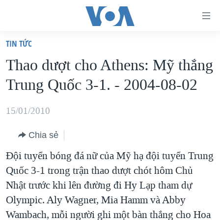
Đường
dẫn
TIN TỨC
truy
TRANG CHỦ
Thao dượt cho Athens: Mỹ thắng
cập
VIỆT NAM
Trung Quốc 3-1. - 2004-08-02
Tới
HOA KỲ
nội
BIỂN ĐÔNG
15/01/2010
dung
THẾ GIỚI
chính
Chia sẻ
BLOG
Tới
Đội tuyển bóng đá nữ của Mỹ hạ đội tuyển Trung
điều
DIỄN ĐÀN
Quốc 3-1 trong trận thao dượt chót hôm Chủ
hướng
MỤC
Nhật trước khi lên đường đi Hy Lạp tham dự
chính
CHUYÊN ĐỀ
TỰ DO BÁO CHÍ
Olympic. Aly Wagner, Mia Hamm và Abby
Đi
HỌC TIẾNG ANH
Wambach, mỗi người ghi một bàn thắng cho Hoa
VẠCH TRẦN TIN GIẢ
CHIẾN TRANH THƯƠNG MẠI CỦA MỸ: QUÁ KHỨ VÀ HIỆN
tới