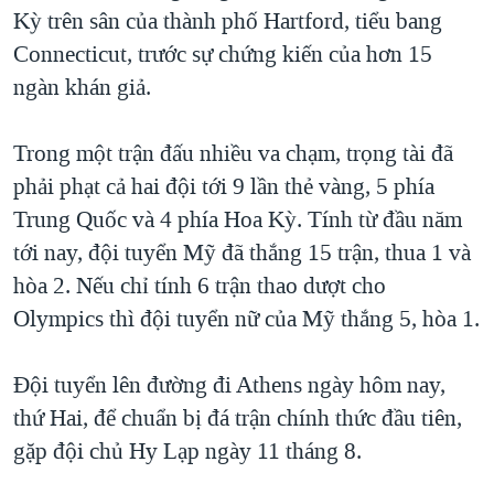
TẠI
Kỳ trên sân của thành phố Hartford, tiểu bang
VIDEO
"Tìm"
NGƯỜI VIỆT HẢI NGOẠI
HÀNH TRÌNH BẦU CỬ 2024
Connecticut, trước sự chứng kiến của hơn 15
NGHE
ĐỜI SỐNG
ngàn khán giả.
MỘT NĂM CHIẾN TRANH TẠI DẢI GAZA
KINH TẾ
MẠNG XÃ HỘI
GIẢI MÃ VÀNH ĐAI & CON ĐƯỜNG
KHOA HỌC
Trong một trận đấu nhiều va chạm, trọng tài đã
NGÀY TỊ NẠN THẾ GIỚI
phải phạt cả hai đội tới 9 lần thẻ vàng, 5 phía
SỨC KHOẺ
TRỊNH VĨNH BÌNH - NGƯỜI HẠ 'BÊN THẮNG CUỘC'
Trung Quốc và 4 phía Hoa Kỳ. Tính từ đầu năm
Ngôn ngữ khác
VĂN HOÁ
GROUND ZERO – XƯA VÀ NAY
tới nay, đội tuyển Mỹ đã thắng 15 trận, thua 1 và
THỂ THAO
hòa 2. Nếu chỉ tính 6 trận thao dượt cho
CHI PHÍ CHIẾN TRANH AFGHANISTAN
GIÁO DỤC
Olympics thì đội tuyển nữ của Mỹ thắng 5, hòa 1.
CÁC GIÁ TRỊ CỘNG HÒA Ở VIỆT NAM
THƯỢNG ĐỈNH TRUMP-KIM TẠI VIỆT NAM
Đội tuyển lên đường đi Athens ngày hôm nay,
TRỊNH VĨNH BÌNH VS. CHÍNH PHỦ VIỆT NAM
thứ Hai, để chuẩn bị đá trận chính thức đầu tiên,
NGƯ DÂN VIỆT VÀ LÀN SÓNG TRỘM HẢI SÂM
gặp đội chủ Hy Lạp ngày 11 tháng 8.
BÊN KIA QUỐC LỘ: TIẾNG VỌNG TỪ NÔNG THÔN MỸ