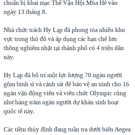
chuẩn bị khai mạc Thế Vận Hội Mùa Hè vào
TẠI
VIDEO
"Tìm"
NGƯỜI VIỆT HẢI NGOẠI
ngày 13 tháng 8.
HÀNH TRÌNH BẦU CỬ 2024
NGHE
ĐỜI SỐNG
MỘT NĂM CHIẾN TRANH TẠI DẢI GAZA
Nhà chức trách Hy Lạp đã phong tỏa nhiều khu
KINH TẾ
MẠNG XÃ HỘI
GIẢI MÃ VÀNH ĐAI & CON ĐƯỜNG
vực trong thủ đô và áp dụng các hạn chế lưu
KHOA HỌC
NGÀY TỊ NẠN THẾ GIỚI
thông nghiêm nhặt tại thành phố có 4 triệu dân
SỨC KHOẺ
này.
TRỊNH VĨNH BÌNH - NGƯỜI HẠ 'BÊN THẮNG CUỘC'
Ngôn ngữ khác
VĂN HOÁ
GROUND ZERO – XƯA VÀ NAY
THỂ THAO
Hy Lạp đã bố trí một lực lượng 70 ngàn người
CHI PHÍ CHIẾN TRANH AFGHANISTAN
gồm binh sĩ và cảnh sát để bảo vệ an ninh cho 16
GIÁO DỤC
CÁC GIÁ TRỊ CỘNG HÒA Ở VIỆT NAM
ngàn vận động viên và viên chức Olympic cũng
THƯỢNG ĐỈNH TRUMP-KIM TẠI VIỆT NAM
như hàng trăm ngàn người dự khán sinh hoạt
quốc tế này.
TRỊNH VĨNH BÌNH VS. CHÍNH PHỦ VIỆT NAM
NGƯ DÂN VIỆT VÀ LÀN SÓNG TRỘM HẢI SÂM
Các tiềm thủy đĩnh đang tuần tra dưới biển Aegea
BÊN KIA QUỐC LỘ: TIẾNG VỌNG TỪ NÔNG THÔN MỸ