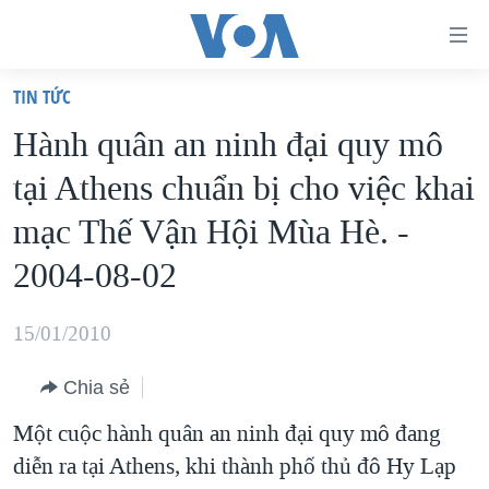
Đường
dẫn
TIN TỨC
truy
TRANG CHỦ
Hành quân an ninh đại quy mô
cập
VIỆT NAM
tại Athens chuẩn bị cho việc khai
Tới
HOA KỲ
nội
mạc Thế Vận Hội Mùa Hè. -
BIỂN ĐÔNG
dung
2004-08-02
THẾ GIỚI
chính
BLOG
Tới
15/01/2010
điều
DIỄN ĐÀN
hướng
Chia sẻ
MỤC
chính
Một cuộc hành quân an ninh đại quy mô đang
CHUYÊN ĐỀ
TỰ DO BÁO CHÍ
Đi
diễn ra tại Athens, khi thành phố thủ đô Hy Lạp
HỌC TIẾNG ANH
VẠCH TRẦN TIN GIẢ
CHIẾN TRANH THƯƠNG MẠI CỦA MỸ: QUÁ KHỨ VÀ HIỆN
tới