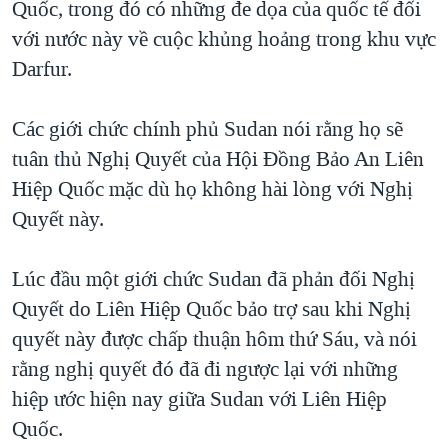
Quốc, trong đó có những đe dọa của quốc tế đối
TẠI
VIDEO
"Tìm"
NGƯỜI VIỆT HẢI NGOẠI
với nước này về cuộc khủng hoảng trong khu vực
HÀNH TRÌNH BẦU CỬ 2024
NGHE
ĐỜI SỐNG
Darfur.
MỘT NĂM CHIẾN TRANH TẠI DẢI GAZA
KINH TẾ
MẠNG XÃ HỘI
GIẢI MÃ VÀNH ĐAI & CON ĐƯỜNG
Các giới chức chính phủ Sudan nói rằng họ sẽ
KHOA HỌC
NGÀY TỊ NẠN THẾ GIỚI
tuân thủ Nghị Quyết của Hội Đồng Bảo An Liên
SỨC KHOẺ
Hiệp Quốc mặc dù họ không hài lòng với Nghị
TRỊNH VĨNH BÌNH - NGƯỜI HẠ 'BÊN THẮNG CUỘC'
Ngôn ngữ khác
VĂN HOÁ
Quyết này.
GROUND ZERO – XƯA VÀ NAY
THỂ THAO
CHI PHÍ CHIẾN TRANH AFGHANISTAN
Lúc đầu một giới chức Sudan đã phản đối Nghị
GIÁO DỤC
CÁC GIÁ TRỊ CỘNG HÒA Ở VIỆT NAM
Quyết do Liên Hiệp Quốc bảo trợ sau khi Nghị
THƯỢNG ĐỈNH TRUMP-KIM TẠI VIỆT NAM
quyết này được chấp thuận hôm thứ Sáu, và nói
rằng nghị quyết đó đã đi ngược lại với những
TRỊNH VĨNH BÌNH VS. CHÍNH PHỦ VIỆT NAM
hiệp ước hiện nay giữa Sudan với Liên Hiệp
NGƯ DÂN VIỆT VÀ LÀN SÓNG TRỘM HẢI SÂM
Quốc.
BÊN KIA QUỐC LỘ: TIẾNG VỌNG TỪ NÔNG THÔN MỸ