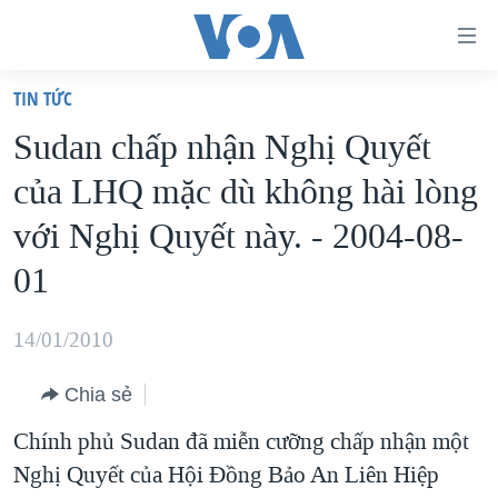
Đường
dẫn
TIN TỨC
truy
TRANG CHỦ
Sudan chấp nhận Nghị Quyết
cập
VIỆT NAM
của LHQ mặc dù không hài lòng
Tới
HOA KỲ
nội
với Nghị Quyết này. - 2004-08-
BIỂN ĐÔNG
dung
01
THẾ GIỚI
chính
BLOG
Tới
14/01/2010
điều
DIỄN ĐÀN
hướng
Chia sẻ
MỤC
chính
Chính phủ Sudan đã miễn cưỡng chấp nhận một
CHUYÊN ĐỀ
TỰ DO BÁO CHÍ
Đi
Nghị Quyết của Hội Đồng Bảo An Liên Hiệp
HỌC TIẾNG ANH
VẠCH TRẦN TIN GIẢ
CHIẾN TRANH THƯƠNG MẠI CỦA MỸ: QUÁ KHỨ VÀ HIỆN
tới