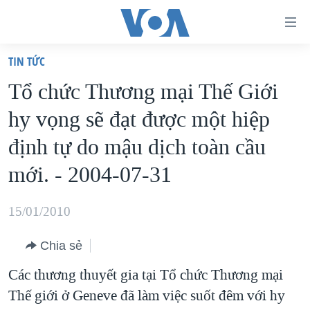
Đường
dẫn
TIN TỨC
truy
TRANG CHỦ
Tổ chức Thương mại Thế Giới
cập
VIỆT NAM
hy vọng sẽ đạt được một hiệp
Tới
HOA KỲ
nội
định tự do mậu dịch toàn cầu
BIỂN ĐÔNG
dung
mới. - 2004-07-31
THẾ GIỚI
chính
BLOG
Tới
15/01/2010
điều
DIỄN ĐÀN
hướng
Chia sẻ
MỤC
chính
Các thương thuyết gia tại Tổ chức Thương mại
CHUYÊN ĐỀ
TỰ DO BÁO CHÍ
Đi
Thế giới ở Geneve đã làm việc suốt đêm với hy
HỌC TIẾNG ANH
VẠCH TRẦN TIN GIẢ
CHIẾN TRANH THƯƠNG MẠI CỦA MỸ: QUÁ KHỨ VÀ HIỆN
tới