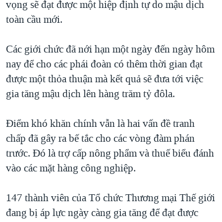
vọng sẽ đạt được một hiệp định tự do mậu dịch
TẠI
VIDEO
"Tìm"
NGƯỜI VIỆT HẢI NGOẠI
toàn cầu mới.
HÀNH TRÌNH BẦU CỬ 2024
NGHE
ĐỜI SỐNG
MỘT NĂM CHIẾN TRANH TẠI DẢI GAZA
Các giới chức đã nới hạn một ngày đến ngày hôm
KINH TẾ
MẠNG XÃ HỘI
GIẢI MÃ VÀNH ĐAI & CON ĐƯỜNG
nay để cho các phái đoàn có thêm thời gian đạt
KHOA HỌC
NGÀY TỊ NẠN THẾ GIỚI
được một thỏa thuận mà kết quả sẽ đưa tới việc
SỨC KHOẺ
gia tăng mậu dịch lên hàng trăm tỷ đôla.
TRỊNH VĨNH BÌNH - NGƯỜI HẠ 'BÊN THẮNG CUỘC'
Ngôn ngữ khác
VĂN HOÁ
GROUND ZERO – XƯA VÀ NAY
THỂ THAO
Điểm khó khăn chính vẫn là hai vấn đề tranh
CHI PHÍ CHIẾN TRANH AFGHANISTAN
chấp đã gây ra bế tắc cho các vòng đàm phán
GIÁO DỤC
CÁC GIÁ TRỊ CỘNG HÒA Ở VIỆT NAM
trước. Đó là trợ cấp nông phẩm và thuế biểu đánh
THƯỢNG ĐỈNH TRUMP-KIM TẠI VIỆT NAM
vào các mặt hàng công nghiệp.
TRỊNH VĨNH BÌNH VS. CHÍNH PHỦ VIỆT NAM
147 thành viên của Tổ chức Thương mại Thế giới
NGƯ DÂN VIỆT VÀ LÀN SÓNG TRỘM HẢI SÂM
đang bị áp lực ngày càng gia tăng để đạt được
BÊN KIA QUỐC LỘ: TIẾNG VỌNG TỪ NÔNG THÔN MỸ