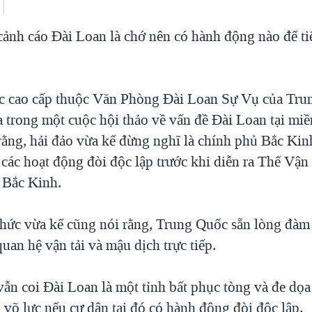
ảnh cáo Đài Loan là chớ nên có hành động nào để tiế
c cao cấp thuộc Văn Phòng Đài Loan Sự Vụ của Tru
ọa trong một cuộc hội thảo về vấn đề Đài Loan tại mi
ằng, hải đảo vừa kể đừng nghĩ là chính phủ Bắc Kin
 các hoạt động đòi độc lập trước khi diễn ra Thế Vậ
 Bắc Kinh.
hức vừa kể cũng nói rằng, Trung Quốc sẵn lòng đàm
uan hệ vận tải và mậu dịch trực tiếp.
ẫn coi Đài Loan là một tỉnh bất phục tòng và đe dọa
 võ lực nếu cư dân tại đó có hành động đòi độc lập.