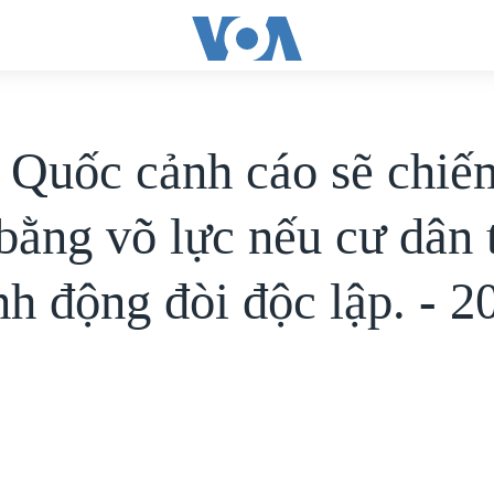
 Quốc cảnh cáo sẽ chiế
bằng võ lực nếu cư dân 
nh động đòi độc lập. - 2