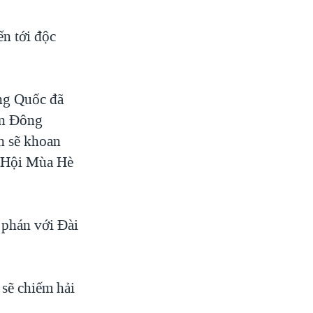
n tới độc
ng Quốc đã
ền Đông
h sẽ khoan
n Hội Mùa Hè
 phán với Đài
 sẽ chiếm hải