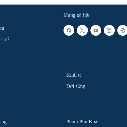
Mạng xã hội
am
ốc tế
Kinh tế
Ðời sống
ùng
Phạm Phú Khải