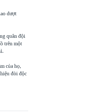
hao dượt
ong quân đội
ồ trên một
ì.
ăm của họ,
hiệu đòi độc