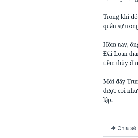
VIỆT NAM
Trong khi đó
NGƯ DÂN VIỆT VÀ LÀN SÓNG
TRỘM HẢI SÂM
quân sự tron
BÊN KIA QUỐC LỘ: TIẾNG VỌNG
TỪ NÔNG THÔN MỸ
Hôm nay, ông
QUAN HỆ VIỆT MỸ
Đài Loan tha
tiềm thủy đỉ
Mới đây Trun
được coi như
lập.
Chia sẻ