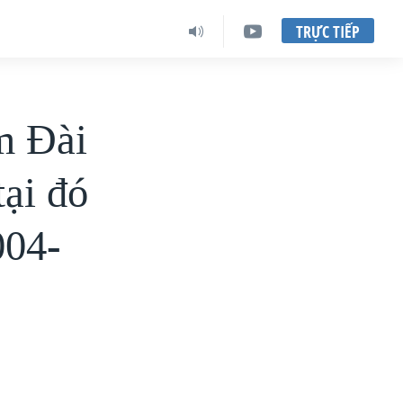
TRỰC TIẾP
m Đài
tại đó
004-