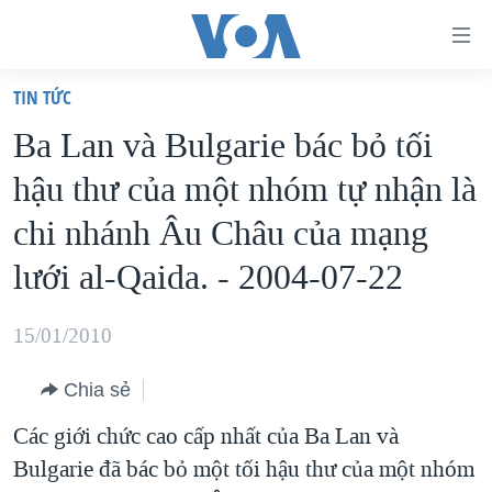
Đường
dẫn
TIN TỨC
truy
TRANG CHỦ
Ba Lan và Bulgarie bác bỏ tối
cập
VIỆT NAM
hậu thư của một nhóm tự nhận là
Tới
HOA KỲ
nội
chi nhánh Âu Châu của mạng
BIỂN ĐÔNG
dung
lưới al-Qaida. - 2004-07-22
THẾ GIỚI
chính
BLOG
Tới
15/01/2010
điều
DIỄN ĐÀN
hướng
Chia sẻ
MỤC
chính
Các giới chức cao cấp nhất của Ba Lan và
CHUYÊN ĐỀ
TỰ DO BÁO CHÍ
Đi
Bulgarie đã bác bỏ một tối hậu thư của một nhóm
HỌC TIẾNG ANH
VẠCH TRẦN TIN GIẢ
CHIẾN TRANH THƯƠNG MẠI CỦA MỸ: QUÁ KHỨ VÀ HIỆN
tới