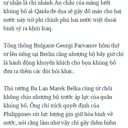
tự nhận là chi nhánh Âu châu của màng lưới
TẠI
VIDEO
"Tìm"
NGƯỜI VIỆT HẢI NGOẠI
khủng bố al-Qaida đe dọa sẽ gây đổ máu cho hai
HÀNH TRÌNH BẦU CỬ 2024
NGHE
ĐỜI SỐNG
nước này trừ phi chính phủ hai nước triệt thoái
MỘT NĂM CHIẾN TRANH TẠI DẢI GAZA
binh sỹ ra khỏi Iraq.
KINH TẾ
MẠNG XÃ HỘI
GIẢI MÃ VÀNH ĐAI & CON ĐƯỜNG
KHOA HỌC
NGÀY TỊ NẠN THẾ GIỚI
Tổng thống Bulgarie Georgi Parvanov hôm thứ
SỨC KHOẺ
tư lên tiếng tại Berlin rằng nhượng bộ bây giờ chỉ
TRỊNH VĨNH BÌNH - NGƯỜI HẠ 'BÊN THẮNG CUỘC'
Ngôn ngữ khác
VĂN HOÁ
là hành động khuyến khích cho bọn khủng bố
GROUND ZERO – XƯA VÀ NAY
THỂ THAO
đưa ra thêm các đòi hỏi khác.
CHI PHÍ CHIẾN TRANH AFGHANISTAN
GIÁO DỤC
CÁC GIÁ TRỊ CỘNG HÒA Ở VIỆT NAM
Thủ tướng Ba Lan Marek Belka cũng từ chối
THƯỢNG ĐỈNH TRUMP-KIM TẠI VIỆT NAM
không chịu nhượng bộ trước áp lực của quân
khủng bố. Ông chỉ trích quyết định của
TRỊNH VĨNH BÌNH VS. CHÍNH PHỦ VIỆT NAM
Philippines rút lực lượng gìn giữ hòa bình về
NGƯ DÂN VIỆT VÀ LÀN SÓNG TRỘM HẢI SÂM
nước, nói rằng làm như vậy chỉ gây thêm hiểm
BÊN KIA QUỐC LỘ: TIẾNG VỌNG TỪ NÔNG THÔN MỸ