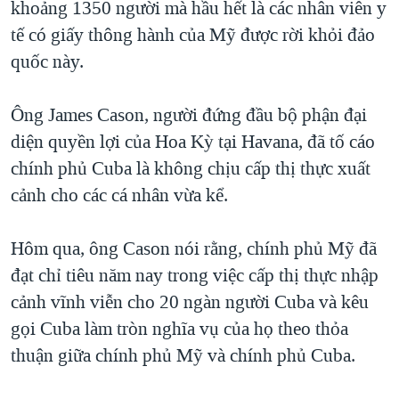
khoảng 1350 người mà hầu hết là các nhân viên y
TẠI
VIDEO
"Tìm"
NGƯỜI VIỆT HẢI NGOẠI
tế có giấy thông hành của Mỹ được rời khỏi đảo
HÀNH TRÌNH BẦU CỬ 2024
NGHE
ĐỜI SỐNG
quốc này.
MỘT NĂM CHIẾN TRANH TẠI DẢI GAZA
KINH TẾ
MẠNG XÃ HỘI
GIẢI MÃ VÀNH ĐAI & CON ĐƯỜNG
Ông James Cason, người đứng đầu bộ phận đại
KHOA HỌC
NGÀY TỊ NẠN THẾ GIỚI
diện quyền lợi của Hoa Kỳ tại Havana, đã tố cáo
SỨC KHOẺ
chính phủ Cuba là không chịu cấp thị thực xuất
TRỊNH VĨNH BÌNH - NGƯỜI HẠ 'BÊN THẮNG CUỘC'
Ngôn ngữ khác
VĂN HOÁ
cảnh cho các cá nhân vừa kể.
GROUND ZERO – XƯA VÀ NAY
THỂ THAO
CHI PHÍ CHIẾN TRANH AFGHANISTAN
Hôm qua, ông Cason nói rằng, chính phủ Mỹ đã
GIÁO DỤC
CÁC GIÁ TRỊ CỘNG HÒA Ở VIỆT NAM
đạt chỉ tiêu năm nay trong việc cấp thị thực nhập
THƯỢNG ĐỈNH TRUMP-KIM TẠI VIỆT NAM
cảnh vĩnh viễn cho 20 ngàn người Cuba và kêu
gọi Cuba làm tròn nghĩa vụ của họ theo thỏa
TRỊNH VĨNH BÌNH VS. CHÍNH PHỦ VIỆT NAM
thuận giữa chính phủ Mỹ và chính phủ Cuba.
NGƯ DÂN VIỆT VÀ LÀN SÓNG TRỘM HẢI SÂM
BÊN KIA QUỐC LỘ: TIẾNG VỌNG TỪ NÔNG THÔN MỸ