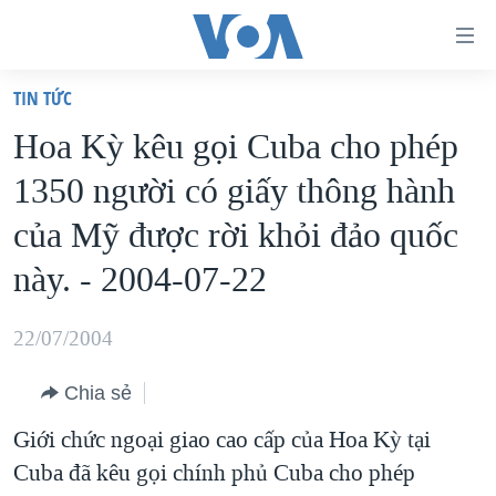
Đường
dẫn
TIN TỨC
truy
TRANG CHỦ
Hoa Kỳ kêu gọi Cuba cho phép
cập
VIỆT NAM
1350 người có giấy thông hành
Tới
HOA KỲ
nội
của Mỹ được rời khỏi đảo quốc
BIỂN ĐÔNG
dung
này. - 2004-07-22
THẾ GIỚI
chính
BLOG
Tới
22/07/2004
điều
DIỄN ĐÀN
hướng
Chia sẻ
MỤC
chính
Giới chức ngoại giao cao cấp của Hoa Kỳ tại
CHUYÊN ĐỀ
TỰ DO BÁO CHÍ
Đi
Cuba đã kêu gọi chính phủ Cuba cho phép
HỌC TIẾNG ANH
VẠCH TRẦN TIN GIẢ
CHIẾN TRANH THƯƠNG MẠI CỦA MỸ: QUÁ KHỨ VÀ HIỆN
tới