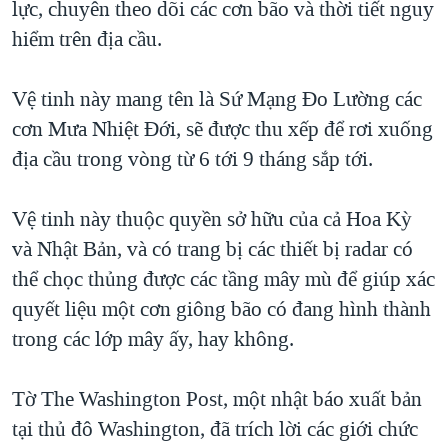
lực, chuyên theo dõi các cơn bão và thời tiết nguy
TẠI
VIDEO
"Tìm"
NGƯỜI VIỆT HẢI NGOẠI
hiểm trên địa cầu.
HÀNH TRÌNH BẦU CỬ 2024
NGHE
ĐỜI SỐNG
MỘT NĂM CHIẾN TRANH TẠI DẢI GAZA
Vệ tinh này mang tên là Sứ Mạng Đo Lường các
KINH TẾ
MẠNG XÃ HỘI
GIẢI MÃ VÀNH ĐAI & CON ĐƯỜNG
cơn Mưa Nhiệt Đới, sẽ được thu xếp để rơi xuống
KHOA HỌC
NGÀY TỊ NẠN THẾ GIỚI
địa cầu trong vòng từ 6 tới 9 tháng sắp tới.
SỨC KHOẺ
TRỊNH VĨNH BÌNH - NGƯỜI HẠ 'BÊN THẮNG CUỘC'
Ngôn ngữ khác
VĂN HOÁ
Vệ tinh này thuộc quyền sở hữu của cả Hoa Kỳ
GROUND ZERO – XƯA VÀ NAY
THỂ THAO
và Nhật Bản, và có trang bị các thiết bị radar có
CHI PHÍ CHIẾN TRANH AFGHANISTAN
thể chọc thủng được các tầng mây mù để giúp xác
GIÁO DỤC
CÁC GIÁ TRỊ CỘNG HÒA Ở VIỆT NAM
quyết liệu một cơn giông bão có đang hình thành
THƯỢNG ĐỈNH TRUMP-KIM TẠI VIỆT NAM
trong các lớp mây ấy, hay không.
TRỊNH VĨNH BÌNH VS. CHÍNH PHỦ VIỆT NAM
Tờ The Washington Post, một nhật báo xuất bản
NGƯ DÂN VIỆT VÀ LÀN SÓNG TRỘM HẢI SÂM
tại thủ đô Washington, đã trích lời các giới chức
BÊN KIA QUỐC LỘ: TIẾNG VỌNG TỪ NÔNG THÔN MỸ