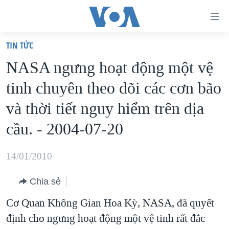
Đường
dẫn
TIN TỨC
truy
TRANG CHỦ
NASA ngưng hoạt động một vệ
cập
VIỆT NAM
tinh chuyên theo dõi các cơn bão
Tới
HOA KỲ
nội
và thời tiết nguy hiểm trên địa
BIỂN ĐÔNG
dung
cầu. - 2004-07-20
THẾ GIỚI
chính
BLOG
Tới
14/01/2010
điều
DIỄN ĐÀN
hướng
Chia sẻ
MỤC
chính
Cơ Quan Không Gian Hoa Kỳ, NASA, đã quyết
CHUYÊN ĐỀ
TỰ DO BÁO CHÍ
Đi
định cho ngưng hoạt động một vệ tinh rất đắc
HỌC TIẾNG ANH
VẠCH TRẦN TIN GIẢ
CHIẾN TRANH THƯƠNG MẠI CỦA MỸ: QUÁ KHỨ VÀ HIỆN
tới