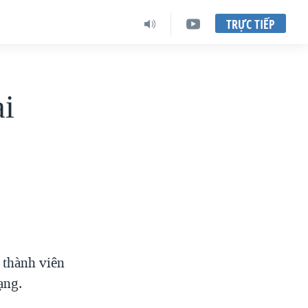
TRỰC TIẾP
ại
 thành viên
ạng.