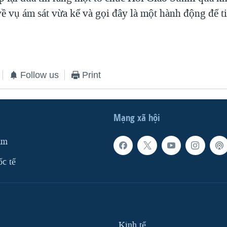
về vụ ám sát vừa kể và gọi đây là một hành động để t
Follow us
Print
Mạng xã hội
am
ốc tế
Kinh tế