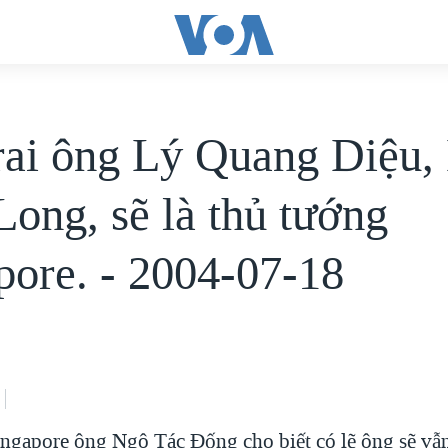
rai ông Lý Quang Diệu,
Long, sẽ là thủ tướng
pore. - 2004-07-18
ngapore ông Ngô Tác Đống cho biết có lẽ ông sẽ vẫ