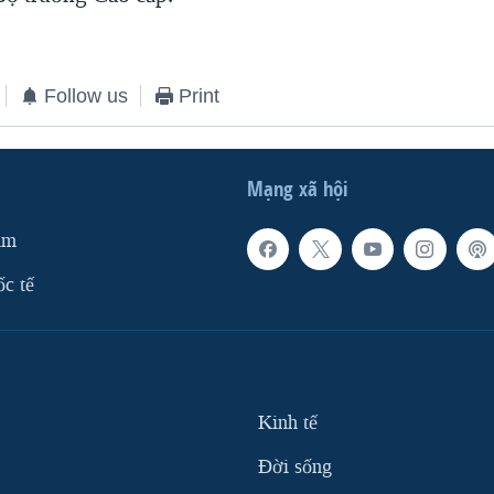
Follow us
Print
Mạng xã hội
am
ốc tế
Kinh tế
Ðời sống