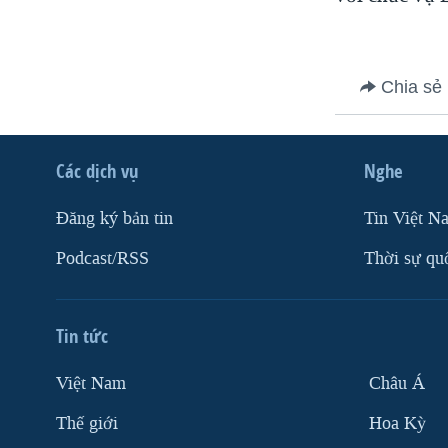
VIỆT NAM
NGƯ DÂN VIỆT VÀ LÀN SÓNG
TRỘM HẢI SÂM
Chia sẻ
BÊN KIA QUỐC LỘ: TIẾNG VỌNG
TỪ NÔNG THÔN MỸ
Các dịch vụ
Nghe
QUAN HỆ VIỆT MỸ
Ðăng ký bản tin
Tin Việt N
Podcast/RSS
Thời sự qu
Tin tức
Việt Nam
Châu Á
Thế giới
Hoa Kỳ