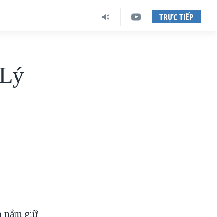
TRỰC TIẾP
 Lý
n nắm giữ