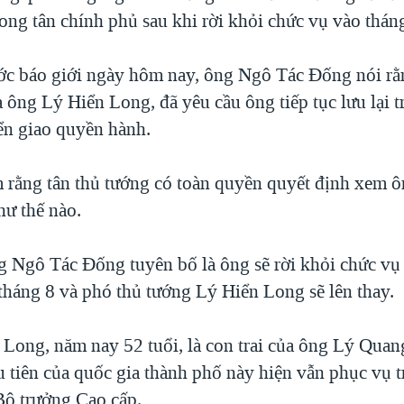
rong tân chính phủ sau khi rời khỏi chức vụ vào tháng
ước báo giới ngày hôm nay, ông Ngô Tác Đống nói rằ
 ông Lý Hiển Long, đã yêu cầu ông tiếp tục lưu lại t
ển giao quyền hành.
 rằng tân thủ tướng có toàn quyền quyết định xem ô
hư thế nào.
 Ngô Tác Đống tuyên bố là ông sẽ rời khỏi chức vụ
tháng 8 và phó thủ tướng Lý Hiển Long sẽ lên thay.
Long, năm nay 52 tuổi, là con trai của ông Lý Quan
u tiên của quốc gia thành phố này hiện vẫn phục vụ t
Bộ trưởng Cao cấp.