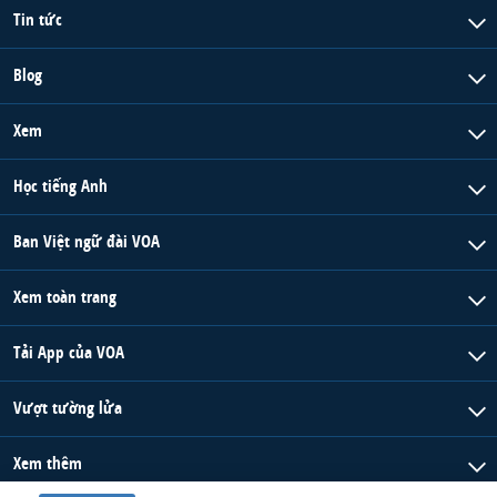
Tin tức
Blog
Xem
Học tiếng Anh
Ban Việt ngữ đài VOA
Xem toàn trang
Tải App của VOA
Vượt tường lửa
Xem thêm