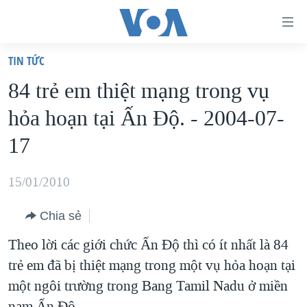
Đường
dẫn
TIN TỨC
truy
TRANG CHỦ
84 trẻ em thiệt mạng trong vụ
cập
VIỆT NAM
hỏa hoạn tại Ấn Ðộ. - 2004-07-
Tới
HOA KỲ
nội
17
BIỂN ĐÔNG
dung
THẾ GIỚI
chính
15/01/2010
BLOG
Tới
Chia sẻ
điều
DIỄN ĐÀN
hướng
Theo lời các giới chức Ấn Độ thì có ít nhất là 84
MỤC
chính
trẻ em đã bị thiệt mạng trong một vụ hỏa hoạn tại
CHUYÊN ĐỀ
TỰ DO BÁO CHÍ
Đi
một ngôi trường trong Bang Tamil Nadu ở miền
HỌC TIẾNG ANH
VẠCH TRẦN TIN GIẢ
CHIẾN TRANH THƯƠNG MẠI CỦA MỸ: QUÁ KHỨ VÀ HIỆN
tới
nam Ấn Độ.