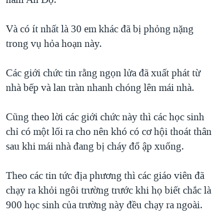
TẠI
VIDEO
"Tìm"
NGƯỜI VIỆT HẢI NGOẠI
HÀNH TRÌNH BẦU CỬ 2024
NGHE
Và có ít nhất là 30 em khác đã bị phỏng nặng
ĐỜI SỐNG
MỘT NĂM CHIẾN TRANH TẠI DẢI GAZA
trong vụ hỏa hoạn này.
KINH TẾ
MẠNG XÃ HỘI
GIẢI MÃ VÀNH ĐAI & CON ĐƯỜNG
KHOA HỌC
Các giới chức tin rằng ngọn lửa đã xuất phát từ
NGÀY TỊ NẠN THẾ GIỚI
SỨC KHOẺ
nhà bếp và lan tràn nhanh chóng lên mái nhà.
TRỊNH VĨNH BÌNH - NGƯỜI HẠ 'BÊN THẮNG CUỘC'
Ngôn ngữ khác
VĂN HOÁ
GROUND ZERO – XƯA VÀ NAY
Cũng theo lời các giới chức này thì các học sinh
THỂ THAO
CHI PHÍ CHIẾN TRANH AFGHANISTAN
chỉ có một lối ra cho nên khó có cơ hội thoát thân
GIÁO DỤC
sau khi mái nhà đang bị cháy đổ ập xuống.
CÁC GIÁ TRỊ CỘNG HÒA Ở VIỆT NAM
THƯỢNG ĐỈNH TRUMP-KIM TẠI VIỆT NAM
Theo các tin tức địa phương thì các giáo viên đã
TRỊNH VĨNH BÌNH VS. CHÍNH PHỦ VIỆT NAM
chạy ra khỏi ngôi trường trước khi họ biết chắc là
NGƯ DÂN VIỆT VÀ LÀN SÓNG TRỘM HẢI SÂM
900 học sinh của trường này đều chạy ra ngoài.
BÊN KIA QUỐC LỘ: TIẾNG VỌNG TỪ NÔNG THÔN MỸ