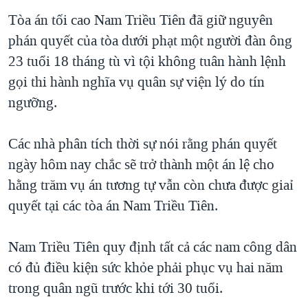
TẠI
VIDEO
"Tìm"
NGƯỜI VIỆT HẢI NGOẠI
Tòa án tối cao Nam Triều Tiên đã giữ nguyên
HÀNH TRÌNH BẦU CỬ 2024
NGHE
phán quyết của tòa dưới phạt một người đàn ông
ĐỜI SỐNG
MỘT NĂM CHIẾN TRANH TẠI DẢI GAZA
23 tuổi 18 tháng tù vì tội không tuân hành lệnh
KINH TẾ
MẠNG XÃ HỘI
gọi thi hành nghĩa vụ quân sự viện lý do tín
GIẢI MÃ VÀNH ĐAI & CON ĐƯỜNG
KHOA HỌC
ngưỡng.
NGÀY TỊ NẠN THẾ GIỚI
SỨC KHOẺ
TRỊNH VĨNH BÌNH - NGƯỜI HẠ 'BÊN THẮNG CUỘC'
Ngôn ngữ khác
VĂN HOÁ
Các nhà phân tích thời sự nói rằng phán quyết
GROUND ZERO – XƯA VÀ NAY
ngày hôm nay chắc sẽ trở thành một án lệ cho
THỂ THAO
CHI PHÍ CHIẾN TRANH AFGHANISTAN
hằng trăm vụ án tương tự vẫn còn chưa được giaỉ
GIÁO DỤC
quyết tại các tòa án Nam Triều Tiên.
CÁC GIÁ TRỊ CỘNG HÒA Ở VIỆT NAM
THƯỢNG ĐỈNH TRUMP-KIM TẠI VIỆT NAM
Nam Triều Tiên quy định tất cả các nam công dân
TRỊNH VĨNH BÌNH VS. CHÍNH PHỦ VIỆT NAM
có đủ điều kiện sức khỏe phải phục vụ hai năm
NGƯ DÂN VIỆT VÀ LÀN SÓNG TRỘM HẢI SÂM
trong quân ngũ trước khi tới 30 tuổi.
BÊN KIA QUỐC LỘ: TIẾNG VỌNG TỪ NÔNG THÔN MỸ