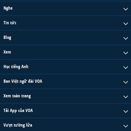
Nghe
Tin tức
Blog
Xem
Học tiếng Anh
Ban Việt ngữ đài VOA
Xem toàn trang
Tải App của VOA
Vượt tường lửa