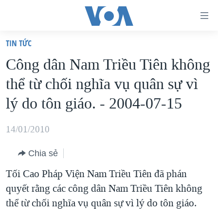
Đường
dẫn
TIN TỨC
truy
TRANG CHỦ
Công dân Nam Triều Tiên không
cập
VIỆT NAM
thể từ chối nghĩa vụ quân sự vì
Tới
HOA KỲ
nội
lý do tôn giáo. - 2004-07-15
BIỂN ĐÔNG
dung
THẾ GIỚI
chính
14/01/2010
BLOG
Tới
Chia sẻ
điều
DIỄN ĐÀN
hướng
Tối Cao Pháp Viện Nam Triều Tiên đã phán
MỤC
chính
quyết rằng các công dân Nam Triều Tiên không
CHUYÊN ĐỀ
TỰ DO BÁO CHÍ
Đi
thể từ chối nghĩa vụ quân sự vì lý do tôn giáo.
HỌC TIẾNG ANH
VẠCH TRẦN TIN GIẢ
CHIẾN TRANH THƯƠNG MẠI CỦA MỸ: QUÁ KHỨ VÀ HIỆN
tới