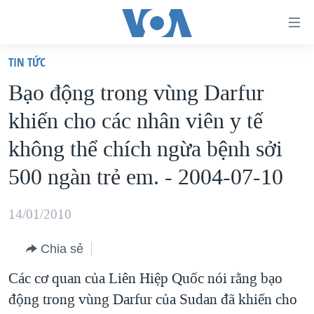
Đường
dẫn
TIN TỨC
truy
TRANG CHỦ
Bạo động trong vùng Darfur
cập
VIỆT NAM
khiến cho các nhân viên y tế
Tới
HOA KỲ
nội
không thể chích ngừa bệnh sởi
BIỂN ĐÔNG
dung
500 ngàn trẻ em. - 2004-07-10
THẾ GIỚI
chính
BLOG
Tới
14/01/2010
điều
DIỄN ĐÀN
hướng
Chia sẻ
MỤC
chính
Các cơ quan của Liên Hiệp Quốc nói rằng bạo
CHUYÊN ĐỀ
TỰ DO BÁO CHÍ
Đi
động trong vùng Darfur của Sudan đã khiến cho
HỌC TIẾNG ANH
VẠCH TRẦN TIN GIẢ
CHIẾN TRANH THƯƠNG MẠI CỦA MỸ: QUÁ KHỨ VÀ HIỆN
tới