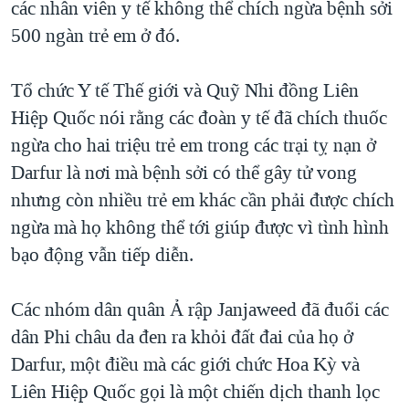
các nhân viên y tế không thể chích ngừa bệnh sởi
TẠI
VIDEO
"Tìm"
NGƯỜI VIỆT HẢI NGOẠI
500 ngàn trẻ em ở đó.
HÀNH TRÌNH BẦU CỬ 2024
NGHE
ĐỜI SỐNG
MỘT NĂM CHIẾN TRANH TẠI DẢI GAZA
Tổ chức Y tế Thế giới và Quỹ Nhi đồng Liên
KINH TẾ
MẠNG XÃ HỘI
GIẢI MÃ VÀNH ĐAI & CON ĐƯỜNG
Hiệp Quốc nói rằng các đoàn y tế đã chích thuốc
KHOA HỌC
NGÀY TỊ NẠN THẾ GIỚI
ngừa cho hai triệu trẻ em trong các trại tỵ nạn ở
SỨC KHOẺ
Darfur là nơi mà bệnh sởi có thể gây tử vong
TRỊNH VĨNH BÌNH - NGƯỜI HẠ 'BÊN THẮNG CUỘC'
Ngôn ngữ khác
VĂN HOÁ
nhưng còn nhiều trẻ em khác cần phải được chích
GROUND ZERO – XƯA VÀ NAY
THỂ THAO
ngừa mà họ không thể tới giúp được vì tình hình
CHI PHÍ CHIẾN TRANH AFGHANISTAN
bạo động vẫn tiếp diễn.
GIÁO DỤC
CÁC GIÁ TRỊ CỘNG HÒA Ở VIỆT NAM
THƯỢNG ĐỈNH TRUMP-KIM TẠI VIỆT NAM
Các nhóm dân quân Ả rập Janjaweed đã đuổi các
dân Phi châu da đen ra khỏi đất đai của họ ở
TRỊNH VĨNH BÌNH VS. CHÍNH PHỦ VIỆT NAM
Darfur, một điều mà các giới chức Hoa Kỳ và
NGƯ DÂN VIỆT VÀ LÀN SÓNG TRỘM HẢI SÂM
Liên Hiệp Quốc gọi là một chiến dịch thanh lọc
BÊN KIA QUỐC LỘ: TIẾNG VỌNG TỪ NÔNG THÔN MỸ