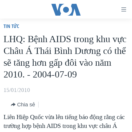
Đường
dẫn
TIN TỨC
truy
TRANG CHỦ
LHQ: Bệnh AIDS trong khu vực
cập
VIỆT NAM
Châu Á Thái Bình Dương có thể
Tới
HOA KỲ
nội
sẽ tăng hơn gấp đôi vào năm
BIỂN ĐÔNG
dung
2010. - 2004-07-09
THẾ GIỚI
chính
BLOG
Tới
15/01/2010
điều
DIỄN ĐÀN
hướng
Chia sẻ
MỤC
chính
Liên Hiệp Quốc vừa lên tiếng báo động rằng các
CHUYÊN ĐỀ
TỰ DO BÁO CHÍ
Đi
trường hợp bệnh AIDS trong khu vực châu Á
HỌC TIẾNG ANH
VẠCH TRẦN TIN GIẢ
CHIẾN TRANH THƯƠNG MẠI CỦA MỸ: QUÁ KHỨ VÀ HIỆN
tới