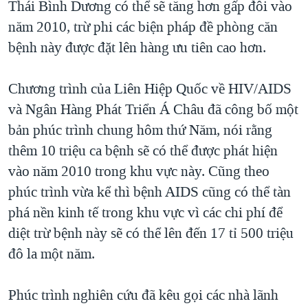
Thái Bình Dương có thể sẽ tăng hơn gấp đôi vào
TẠI
VIDEO
"Tìm"
NGƯỜI VIỆT HẢI NGOẠI
năm 2010, trừ phi các biện pháp đề phòng căn
HÀNH TRÌNH BẦU CỬ 2024
NGHE
ĐỜI SỐNG
bệnh này được đặt lên hàng ưu tiên cao hơn.
MỘT NĂM CHIẾN TRANH TẠI DẢI GAZA
KINH TẾ
MẠNG XÃ HỘI
GIẢI MÃ VÀNH ĐAI & CON ĐƯỜNG
Chương trình của Liên Hiệp Quốc về HIV/AIDS
KHOA HỌC
NGÀY TỊ NẠN THẾ GIỚI
và Ngân Hàng Phát Triển Á Châu đã công bố một
SỨC KHOẺ
bản phúc trình chung hôm thứ Năm, nói rằng
TRỊNH VĨNH BÌNH - NGƯỜI HẠ 'BÊN THẮNG CUỘC'
Ngôn ngữ khác
VĂN HOÁ
thêm 10 triệu ca bệnh sẽ có thể được phát hiện
GROUND ZERO – XƯA VÀ NAY
THỂ THAO
vào năm 2010 trong khu vực này. Cũng theo
CHI PHÍ CHIẾN TRANH AFGHANISTAN
phúc trình vừa kể thì bệnh AIDS cũng có thể tàn
GIÁO DỤC
CÁC GIÁ TRỊ CỘNG HÒA Ở VIỆT NAM
phá nền kinh tế trong khu vực vì các chi phí để
THƯỢNG ĐỈNH TRUMP-KIM TẠI VIỆT NAM
diệt trừ bệnh này sẽ có thể lên đến 17 tỉ 500 triệu
đô la một năm.
TRỊNH VĨNH BÌNH VS. CHÍNH PHỦ VIỆT NAM
NGƯ DÂN VIỆT VÀ LÀN SÓNG TRỘM HẢI SÂM
Phúc trình nghiên cứu đã kêu gọi các nhà lãnh
BÊN KIA QUỐC LỘ: TIẾNG VỌNG TỪ NÔNG THÔN MỸ