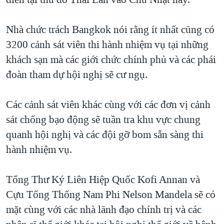
TẠI
VIDEO
"Tìm"
NGƯỜI VIỆT HẢI NGOẠI
HÀNH TRÌNH BẦU CỬ 2024
NGHE
Nhà chức trách Bangkok nói rằng ít nhất cũng có
ĐỜI SỐNG
MỘT NĂM CHIẾN TRANH TẠI DẢI GAZA
3200 cảnh sát viên thi hành nhiệm vụ tại những
KINH TẾ
MẠNG XÃ HỘI
khách sạn mà các giới chức chính phủ và các phái
GIẢI MÃ VÀNH ĐAI & CON ĐƯỜNG
KHOA HỌC
đoàn tham dự hội nghị sẽ cư ngụ.
NGÀY TỊ NẠN THẾ GIỚI
SỨC KHOẺ
TRỊNH VĨNH BÌNH - NGƯỜI HẠ 'BÊN THẮNG CUỘC'
Ngôn ngữ khác
VĂN HOÁ
Các cảnh sát viên khác cùng với các đơn vị cảnh
GROUND ZERO – XƯA VÀ NAY
sát chống bạo động sẽ tuần tra khu vực chung
THỂ THAO
CHI PHÍ CHIẾN TRANH AFGHANISTAN
quanh hội nghị và các đội gỡ bom sẵn sàng thi
GIÁO DỤC
hành nhiệm vụ.
CÁC GIÁ TRỊ CỘNG HÒA Ở VIỆT NAM
THƯỢNG ĐỈNH TRUMP-KIM TẠI VIỆT NAM
Tổng Thư Ký Liên Hiệp Quốc Kofi Annan và
TRỊNH VĨNH BÌNH VS. CHÍNH PHỦ VIỆT NAM
Cựu Tổng Thống Nam Phi Nelson Mandela sẽ có
NGƯ DÂN VIỆT VÀ LÀN SÓNG TRỘM HẢI SÂM
mặt cùng với các nhà lãnh đạo chính trị và các
BÊN KIA QUỐC LỘ: TIẾNG VỌNG TỪ NÔNG THÔN MỸ