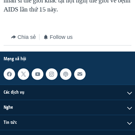
nhân sĩ thế giới khác tại hội nghị thế giới về bệnh
AIDS lần thứ 15 này.
QUAN HỆ VIỆT MỸ
Chia sẻ
Follow us
Mạng xã hội
Các dịch vụ
Nghe
Tin tức