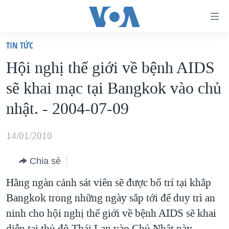
Đường
dẫn
TIN TỨC
truy
TRANG CHỦ
Hội nghị thế giới về bệnh AIDS
cập
VIỆT NAM
sẽ khai mạc tại Bangkok vào chủ
Tới
HOA KỲ
nội
nhật. - 2004-07-09
BIỂN ĐÔNG
dung
THẾ GIỚI
chính
14/01/2010
BLOG
Tới
Chia sẻ
điều
DIỄN ĐÀN
hướng
Hằng ngàn cảnh sát viên sẽ được bố trí tại khắp
MỤC
chính
Bangkok trong những ngày sắp tới để duy trì an
CHUYÊN ĐỀ
TỰ DO BÁO CHÍ
Đi
ninh cho hội nghị thế giới về bệnh AIDS sẽ khai
HỌC TIẾNG ANH
VẠCH TRẦN TIN GIẢ
CHIẾN TRANH THƯƠNG MẠI CỦA MỸ: QUÁ KHỨ VÀ HIỆN
tới
diễn tại thủ đô Thái Lan vào Chủ Nhật này.