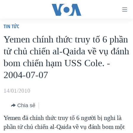
Đường
dẫn
TIN TỨC
truy
TRANG CHỦ
Yemen chính thức truy tố 6 phần
cập
VIỆT NAM
tử chủ chiến al-Qaida về vụ đánh
Tới
HOA KỲ
nội
bom chiến hạm USS Cole. -
BIỂN ĐÔNG
dung
2004-07-07
THẾ GIỚI
chính
BLOG
Tới
14/01/2010
điều
DIỄN ĐÀN
hướng
Chia sẻ
MỤC
chính
Yemen đã chính thức truy tố 6 người bị nghi là
CHUYÊN ĐỀ
TỰ DO BÁO CHÍ
Đi
phần tử chủ chiến al-Qaida về vụ đánh bom một
HỌC TIẾNG ANH
VẠCH TRẦN TIN GIẢ
CHIẾN TRANH THƯƠNG MẠI CỦA MỸ: QUÁ KHỨ VÀ HIỆN
tới