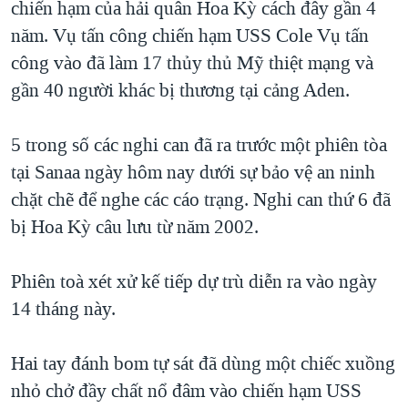
chiến hạm của hải quân Hoa Kỳ cách đây gần 4
TẠI
VIDEO
"Tìm"
NGƯỜI VIỆT HẢI NGOẠI
năm. Vụ tấn công chiến hạm USS Cole Vụ tấn
HÀNH TRÌNH BẦU CỬ 2024
NGHE
ĐỜI SỐNG
công vào đã làm 17 thủy thủ Mỹ thiệt mạng và
MỘT NĂM CHIẾN TRANH TẠI DẢI GAZA
gần 40 người khác bị thương tại cảng Aden.
KINH TẾ
MẠNG XÃ HỘI
GIẢI MÃ VÀNH ĐAI & CON ĐƯỜNG
KHOA HỌC
NGÀY TỊ NẠN THẾ GIỚI
5 trong số các nghi can đã ra trước một phiên tòa
SỨC KHOẺ
tại Sanaa ngày hôm nay dưới sự bảo vệ an ninh
TRỊNH VĨNH BÌNH - NGƯỜI HẠ 'BÊN THẮNG CUỘC'
Ngôn ngữ khác
VĂN HOÁ
chặt chẽ để nghe các cáo trạng. Nghi can thứ 6 đã
GROUND ZERO – XƯA VÀ NAY
THỂ THAO
bị Hoa Kỳ câu lưu từ năm 2002.
CHI PHÍ CHIẾN TRANH AFGHANISTAN
GIÁO DỤC
CÁC GIÁ TRỊ CỘNG HÒA Ở VIỆT NAM
Phiên toà xét xử kế tiếp dự trù diễn ra vào ngày
THƯỢNG ĐỈNH TRUMP-KIM TẠI VIỆT NAM
14 tháng này.
TRỊNH VĨNH BÌNH VS. CHÍNH PHỦ VIỆT NAM
Hai tay đánh bom tự sát đã dùng một chiếc xuồng
NGƯ DÂN VIỆT VÀ LÀN SÓNG TRỘM HẢI SÂM
nhỏ chở đầy chất nổ đâm vào chiến hạm USS
BÊN KIA QUỐC LỘ: TIẾNG VỌNG TỪ NÔNG THÔN MỸ