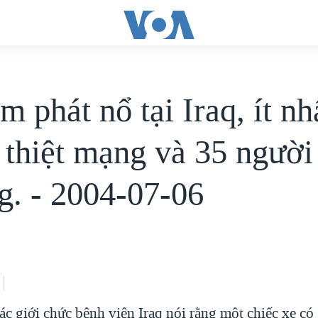
 phát nổ tại Iraq, ít nh
 thiệt mạng và 35 người
g. - 2004-07-06
ác giới chức bệnh viện Iraq nói rằng một chiếc xe có