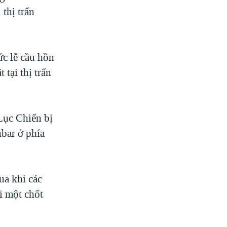
 thị trấn
c lễ cầu hồn
tại thị trấn
Lục Chiến bị
bar ở phía
ua khi các
i một chốt