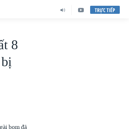
TRỰC TIẾP
ất 8
 bị
 gài bom đã