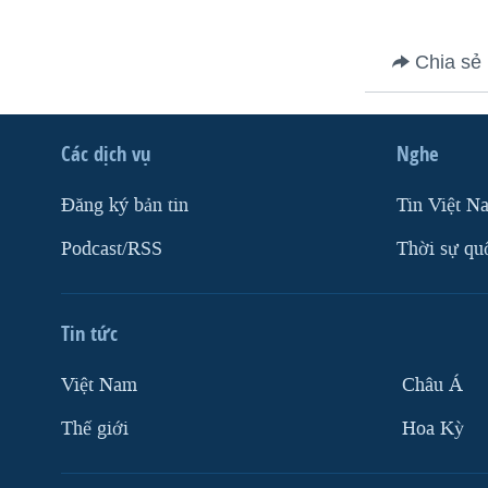
VIỆT NAM
Chia sẻ
NGƯ DÂN VIỆT VÀ LÀN SÓNG
TRỘM HẢI SÂM
BÊN KIA QUỐC LỘ: TIẾNG VỌNG
TỪ NÔNG THÔN MỸ
Các dịch vụ
Nghe
QUAN HỆ VIỆT MỸ
Ðăng ký bản tin
Tin Việt N
Podcast/RSS
Thời sự qu
Tin tức
Việt Nam
Châu Á
Thế giới
Hoa Kỳ