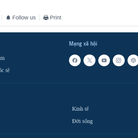
Follow us
Print
Mạng xã hội
am
ốc tế
Kinh tế
Ðời sống