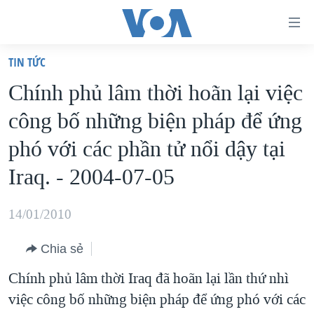
Đường
dẫn
TIN TỨC
truy
TRANG CHỦ
Chính phủ lâm thời hoãn lại việc
cập
VIỆT NAM
công bố những biện pháp để ứng
Tới
HOA KỲ
nội
phó với các phần tử nổi dậy tại
BIỂN ĐÔNG
dung
Iraq. - 2004-07-05
THẾ GIỚI
chính
BLOG
Tới
14/01/2010
điều
DIỄN ĐÀN
hướng
Chia sẻ
MỤC
chính
Chính phủ lâm thời Iraq đã hoãn lại lần thứ nhì
CHUYÊN ĐỀ
TỰ DO BÁO CHÍ
Đi
việc công bố những biện pháp để ứng phó với các
HỌC TIẾNG ANH
VẠCH TRẦN TIN GIẢ
CHIẾN TRANH THƯƠNG MẠI CỦA MỸ: QUÁ KHỨ VÀ HIỆN
tới