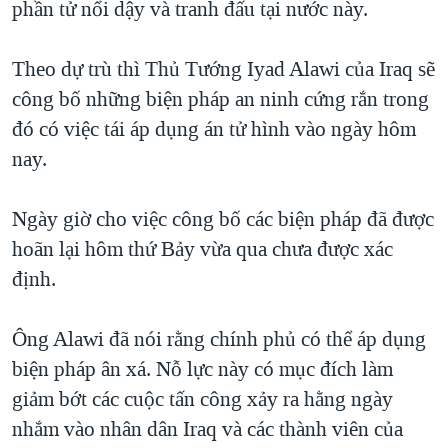
phần tử nổi dậy và tranh đấu tại nước này.
TẠI
VIDEO
"Tìm"
NGƯỜI VIỆT HẢI NGOẠI
HÀNH TRÌNH BẦU CỬ 2024
NGHE
ĐỜI SỐNG
Theo dự trù thì Thủ Tướng Iyad Alawi của Iraq sẽ
MỘT NĂM CHIẾN TRANH TẠI DẢI GAZA
công bố những biện pháp an ninh cứng rắn trong
KINH TẾ
MẠNG XÃ HỘI
GIẢI MÃ VÀNH ĐAI & CON ĐƯỜNG
đó có việc tái áp dụng án tử hình vào ngày hôm
KHOA HỌC
NGÀY TỊ NẠN THẾ GIỚI
nay.
SỨC KHOẺ
TRỊNH VĨNH BÌNH - NGƯỜI HẠ 'BÊN THẮNG CUỘC'
Ngôn ngữ khác
VĂN HOÁ
Ngày giờ cho việc công bố các biện pháp đã được
GROUND ZERO – XƯA VÀ NAY
THỂ THAO
hoãn lại hôm thứ Bảy vừa qua chưa được xác
CHI PHÍ CHIẾN TRANH AFGHANISTAN
định.
GIÁO DỤC
CÁC GIÁ TRỊ CỘNG HÒA Ở VIỆT NAM
THƯỢNG ĐỈNH TRUMP-KIM TẠI VIỆT NAM
Ông Alawi đã nói rằng chính phủ có thể áp dụng
biện pháp ân xá. Nỗ lực này có mục đích làm
TRỊNH VĨNH BÌNH VS. CHÍNH PHỦ VIỆT NAM
giảm bớt các cuộc tấn công xảy ra hằng ngày
NGƯ DÂN VIỆT VÀ LÀN SÓNG TRỘM HẢI SÂM
nhắm vào nhân dân Iraq và các thành viên của
BÊN KIA QUỐC LỘ: TIẾNG VỌNG TỪ NÔNG THÔN MỸ