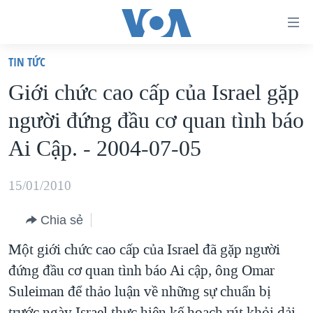
Đường
dẫn
TIN TỨC
truy
TRANG CHỦ
Giới chức cao cấp của Israel gặp
cập
VIỆT NAM
người đứng đầu cơ quan tình báo
Tới
HOA KỲ
nội
Ai Cập. - 2004-07-05
BIỂN ĐÔNG
dung
THẾ GIỚI
chính
15/01/2010
BLOG
Tới
Chia sẻ
điều
DIỄN ĐÀN
hướng
Một giới chức cao cấp của Israel đã gặp người
MỤC
chính
đứng đầu cơ quan tình báo Ai cập, ông Omar
CHUYÊN ĐỀ
TỰ DO BÁO CHÍ
Đi
Suleiman để thảo luận về những sự chuẩn bị
HỌC TIẾNG ANH
VẠCH TRẦN TIN GIẢ
CHIẾN TRANH THƯƠNG MẠI CỦA MỸ: QUÁ KHỨ VÀ HIỆN
tới
trước ngày Israel thực hiện kế hoạch rút khỏi dải