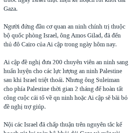
TẠI
VIDEO
"Tìm"
NGƯỜI VIỆT HẢI NGOẠI
Gaza.
HÀNH TRÌNH BẦU CỬ 2024
NGHE
ĐỜI SỐNG
MỘT NĂM CHIẾN TRANH TẠI DẢI GAZA
Người đứng đầu cơ quan an ninh chính trị thuộc
KINH TẾ
MẠNG XÃ HỘI
bộ quốc phòng Israel, ông Amos Gilad, đã đến
GIẢI MÃ VÀNH ĐAI & CON ĐƯỜNG
KHOA HỌC
thủ đô Cairo của Ai cập trong ngày hôm nay.
NGÀY TỊ NẠN THẾ GIỚI
SỨC KHOẺ
TRỊNH VĨNH BÌNH - NGƯỜI HẠ 'BÊN THẮNG CUỘC'
Ngôn ngữ khác
VĂN HOÁ
Ai cập đề nghị đưa 200 chuyên viên an ninh sang
GROUND ZERO – XƯA VÀ NAY
huấn luyện cho các lực lượng an ninh Palestine
THỂ THAO
CHI PHÍ CHIẾN TRANH AFGHANISTAN
sau khi Israel triệt thoái. Nhưng ông Suleiman
GIÁO DỤC
cho phía Palestine thời gian 2 tháng để hoàn tất
CÁC GIÁ TRỊ CỘNG HÒA Ở VIỆT NAM
công cuộc cải tổ về qn ninh hoặc Ai cập sẽ bãi bỏ
THƯỢNG ĐỈNH TRUMP-KIM TẠI VIỆT NAM
đề nghị trợ giúp.
TRỊNH VĨNH BÌNH VS. CHÍNH PHỦ VIỆT NAM
NGƯ DÂN VIỆT VÀ LÀN SÓNG TRỘM HẢI SÂM
Nội các Israel đã chấp thuận trên nguyên tắc kế
BÊN KIA QUỐC LỘ: TIẾNG VỌNG TỪ NÔNG THÔN MỸ