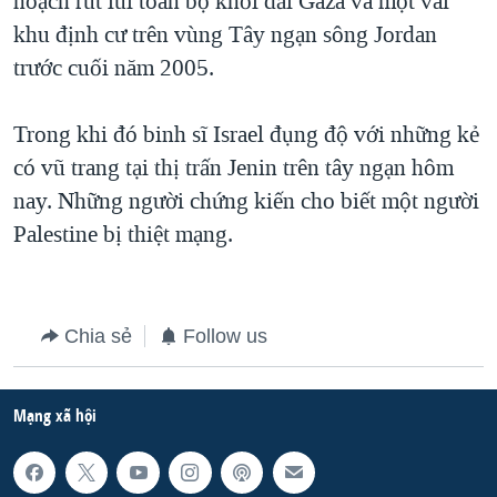
hoạch rút lui toàn bộ khỏi dải Gaza và một vài
khu định cư trên vùng Tây ngạn sông Jordan
QUAN HỆ VIỆT MỸ
trước cuối năm 2005.
Trong khi đó binh sĩ Israel đụng độ với những kẻ
có vũ trang tại thị trấn Jenin trên tây ngạn hôm
nay. Những người chứng kiến cho biết một người
Palestine bị thiệt mạng.
Chia sẻ
Follow us
Mạng xã hội