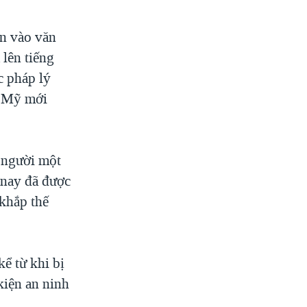
ên vào văn
 lên tiếng
c pháp lý
a Mỹ mới
g người một
 nay đã được
 khắp thế
ể từ khi bị
kiện an ninh