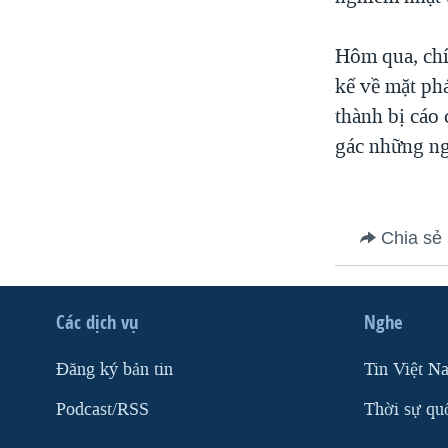
VIỆT NAM
Hôm qua, chí
NGƯ DÂN VIỆT VÀ LÀN SÓNG
TRỘM HẢI SÂM
kể về mặt phá
thành bị cáo 
BÊN KIA QUỐC LỘ: TIẾNG VỌNG
TỪ NÔNG THÔN MỸ
gác những ng
QUAN HỆ VIỆT MỸ
Chia sẻ
Các dịch vụ
Nghe
Ðăng ký bản tin
Tin Việt N
Podcast/RSS
Thời sự qu