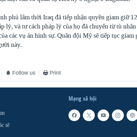
nh phủ lâm thời Iraq đã tiếp nhận quyền giam giữ 1
p lý, và tư cách pháp lý của họ đã chuyển từ tù nhân
của các vụ án hình sự. Quân đội Mỹ sẽ tiếp tục giam 
ười này.
Follow us
Print
Mạng xã hội
am
ốc tế