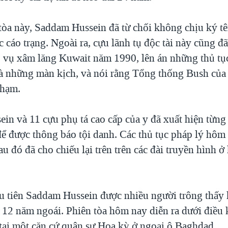
tòa này, Saddam Hussein đã từ chối không chịu ký t
ác cáo trạng. Ngoài ra, cựu lãnh tụ độc tài này cũng đã
 vụ xâm lăng Kuwait năm 1990, lên án những thủ tụ
à những màn kịch, và nói rằng Tổng thống Bush củ
phạm.
in và 11 cựu phụ tá cao cấp của y đã xuất hiện từn
 để được thông báo tội danh. Các thủ tục pháp lý hôm
au đó đã cho chiếu lại trên trên các đài truyền hình ở
ầu tiên Saddam Hussein được nhiều người trông thấy k
g 12 năm ngoái. Phiên tòa hôm nay diễn ra dưới điều 
tại một căn cứ quân sự Hoa kỳ ở ngoại ô Baghdad.