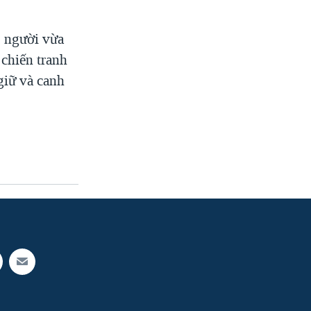
2 người vừa
 chiến tranh
giữ và canh