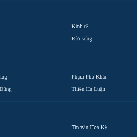
Kinh tế
Ðời sống
ùng
Phạm Phú Khải
 Dũng
Thiên Hạ Luận
Tin vắn Hoa Kỳ