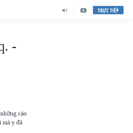
TRỰC TIẾP
q. -
ề những cáo
i mà y đã