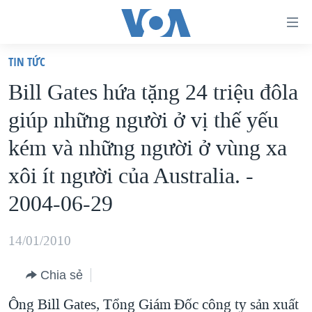
Đường
dẫn
TIN TỨC
truy
TRANG CHỦ
Bill Gates hứa tặng 24 triệu đôla
cập
VIỆT NAM
giúp những người ở vị thế yếu
Tới
HOA KỲ
nội
kém và những người ở vùng xa
BIỂN ĐÔNG
dung
xôi ít người của Australia. -
THẾ GIỚI
chính
2004-06-29
BLOG
Tới
điều
DIỄN ĐÀN
14/01/2010
hướng
MỤC
chính
CHUYÊN ĐỀ
Chia sẻ
TỰ DO BÁO CHÍ
Đi
HỌC TIẾNG ANH
Ông Bill Gates, Tổng Giám Đốc công ty sản xuất
VẠCH TRẦN TIN GIẢ
CHIẾN TRANH THƯƠNG MẠI CỦA MỸ: QUÁ KHỨ VÀ HIỆN
tới