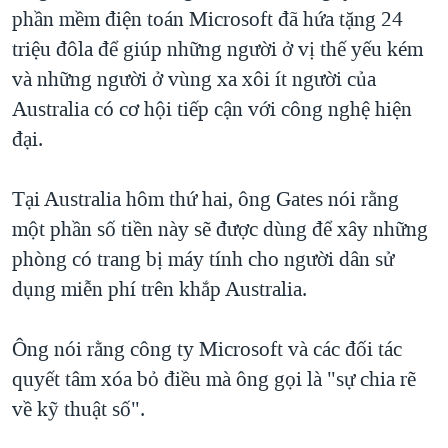
TẠI
phần mềm điện toán Microsoft đã hứa tặng 24
VIDEO
"Tìm"
NGƯỜI VIỆT HẢI NGOẠI
HÀNH TRÌNH BẦU CỬ 2024
triệu đôla để giúp những người ở vị thế yếu kém
NGHE
ĐỜI SỐNG
và những người ở vùng xa xôi ít người của
MỘT NĂM CHIẾN TRANH TẠI DẢI GAZA
KINH TẾ
Australia có cơ hội tiếp cận với công nghệ hiện
MẠNG XÃ HỘI
GIẢI MÃ VÀNH ĐAI & CON ĐƯỜNG
KHOA HỌC
đại.
NGÀY TỊ NẠN THẾ GIỚI
SỨC KHOẺ
TRỊNH VĨNH BÌNH - NGƯỜI HẠ 'BÊN THẮNG CUỘC'
Tại Australia hôm thứ hai, ông Gates nói rằng
Ngôn ngữ khác
VĂN HOÁ
GROUND ZERO – XƯA VÀ NAY
một phần số tiền này sẽ được dùng để xây những
THỂ THAO
phòng có trang bị máy tính cho người dân sử
CHI PHÍ CHIẾN TRANH AFGHANISTAN
GIÁO DỤC
dụng miễn phí trên khắp Australia.
CÁC GIÁ TRỊ CỘNG HÒA Ở VIỆT NAM
THƯỢNG ĐỈNH TRUMP-KIM TẠI VIỆT NAM
Ông nói rằng công ty Microsoft và các đối tác
TRỊNH VĨNH BÌNH VS. CHÍNH PHỦ VIỆT NAM
quyết tâm xóa bỏ điều mà ông gọi là "sự chia rẽ
NGƯ DÂN VIỆT VÀ LÀN SÓNG TRỘM HẢI SÂM
về kỹ thuật số".
BÊN KIA QUỐC LỘ: TIẾNG VỌNG TỪ NÔNG THÔN MỸ