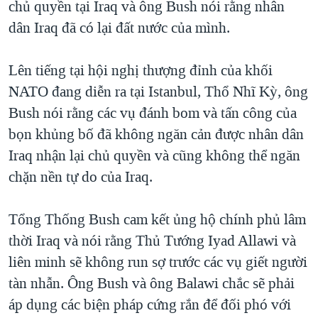
chủ quyền tại Iraq và ông Bush nói rằng nhân
TẠI
VIDEO
"Tìm"
NGƯỜI VIỆT HẢI NGOẠI
dân Iraq đã có lại đất nước của mình.
HÀNH TRÌNH BẦU CỬ 2024
NGHE
ĐỜI SỐNG
MỘT NĂM CHIẾN TRANH TẠI DẢI GAZA
Lên tiếng tại hội nghị thượng đỉnh của khối
KINH TẾ
MẠNG XÃ HỘI
GIẢI MÃ VÀNH ĐAI & CON ĐƯỜNG
NATO đang diễn ra tại Istanbul, Thổ Nhĩ Kỳ, ông
KHOA HỌC
NGÀY TỊ NẠN THẾ GIỚI
Bush nói rằng các vụ đánh bom và tấn công của
SỨC KHOẺ
bọn khủng bố đã không ngăn cản được nhân dân
TRỊNH VĨNH BÌNH - NGƯỜI HẠ 'BÊN THẮNG CUỘC'
Ngôn ngữ khác
VĂN HOÁ
Iraq nhận lại chủ quyền và cũng không thể ngăn
GROUND ZERO – XƯA VÀ NAY
THỂ THAO
chặn nền tự do của Iraq.
CHI PHÍ CHIẾN TRANH AFGHANISTAN
GIÁO DỤC
CÁC GIÁ TRỊ CỘNG HÒA Ở VIỆT NAM
Tổng Thống Bush cam kết ủng hộ chính phủ lâm
THƯỢNG ĐỈNH TRUMP-KIM TẠI VIỆT NAM
thời Iraq và nói rằng Thủ Tướng Iyad Allawi và
liên minh sẽ không run sợ trước các vụ giết người
TRỊNH VĨNH BÌNH VS. CHÍNH PHỦ VIỆT NAM
tàn nhẫn. Ông Bush và ông Balawi chắc sẽ phải
NGƯ DÂN VIỆT VÀ LÀN SÓNG TRỘM HẢI SÂM
áp dụng các biện pháp cứng rắn để đối phó với
BÊN KIA QUỐC LỘ: TIẾNG VỌNG TỪ NÔNG THÔN MỸ