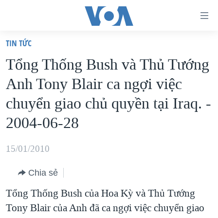
Đường
dẫn
TIN TỨC
truy
TRANG CHỦ
Tổng Thống Bush và Thủ Tướng
cập
VIỆT NAM
Anh Tony Blair ca ngợi việc
Tới
HOA KỲ
nội
chuyển giao chủ quyền tại Iraq. -
BIỂN ĐÔNG
dung
2004-06-28
THẾ GIỚI
chính
BLOG
Tới
15/01/2010
điều
DIỄN ĐÀN
hướng
Chia sẻ
MỤC
chính
Tổng Thống Bush của Hoa Kỳ và Thủ Tướng
CHUYÊN ĐỀ
TỰ DO BÁO CHÍ
Đi
Tony Blair của Anh đã ca ngợi việc chuyển giao
HỌC TIẾNG ANH
VẠCH TRẦN TIN GIẢ
CHIẾN TRANH THƯƠNG MẠI CỦA MỸ: QUÁ KHỨ VÀ HIỆN
tới