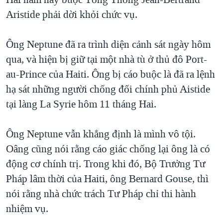
TẠI
VIDEO
"Tìm"
NGƯỜI VIỆT HẢI NGOẠI
Aristide phải dời khỏi chức vụ.
HÀNH TRÌNH BẦU CỬ 2024
NGHE
ĐỜI SỐNG
MỘT NĂM CHIẾN TRANH TẠI DẢI GAZA
Ông Neptune đã ra trình diện cảnh sát ngày hôm
KINH TẾ
MẠNG XÃ HỘI
qua, và hiện bị giữ tại một nhà tù ở thủ đô Port-
GIẢI MÃ VÀNH ĐAI & CON ĐƯỜNG
KHOA HỌC
au-Prince của Haiti. Ông bị cáo buộc là đã ra lệnh
NGÀY TỊ NẠN THẾ GIỚI
SỨC KHOẺ
hạ sát những người chống đối chính phủ Aistide
TRỊNH VĨNH BÌNH - NGƯỜI HẠ 'BÊN THẮNG CUỘC'
Ngôn ngữ khác
VĂN HOÁ
tại làng La Syrie hôm 11 tháng Hai.
GROUND ZERO – XƯA VÀ NAY
THỂ THAO
CHI PHÍ CHIẾN TRANH AFGHANISTAN
Ông Neptune vẫn khẳng định là mình vô tội.
GIÁO DỤC
Oâng cũng nói rằng cáo giác chống lại ông là có
CÁC GIÁ TRỊ CỘNG HÒA Ở VIỆT NAM
động cơ chính trị. Trong khi đó, Bộ Trưởng Tư
THƯỢNG ĐỈNH TRUMP-KIM TẠI VIỆT NAM
Pháp lâm thời của Haiti, ông Bernard Gouse, thì
TRỊNH VĨNH BÌNH VS. CHÍNH PHỦ VIỆT NAM
nói rằng nhà chức trách Tư Pháp chỉ thi hành
NGƯ DÂN VIỆT VÀ LÀN SÓNG TRỘM HẢI SÂM
nhiệm vụ.
BÊN KIA QUỐC LỘ: TIẾNG VỌNG TỪ NÔNG THÔN MỸ