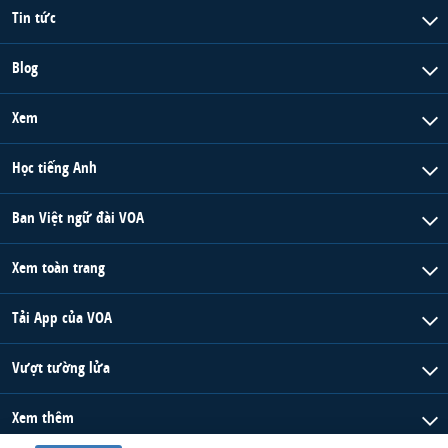
Tin tức
Blog
Xem
Học tiếng Anh
Ban Việt ngữ đài VOA
Xem toàn trang
Tải App của VOA
Vượt tường lửa
Xem thêm