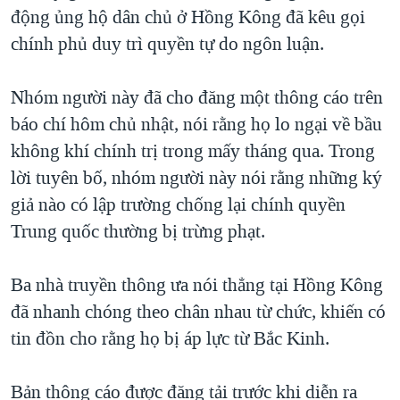
TẠI
động ủng hộ dân chủ ở Hồng Kông đã kêu gọi
VIDEO
"Tìm"
NGƯỜI VIỆT HẢI NGOẠI
HÀNH TRÌNH BẦU CỬ 2024
chính phủ duy trì quyền tự do ngôn luận.
NGHE
ĐỜI SỐNG
MỘT NĂM CHIẾN TRANH TẠI DẢI GAZA
KINH TẾ
Nhóm người này đã cho đăng một thông cáo trên
MẠNG XÃ HỘI
GIẢI MÃ VÀNH ĐAI & CON ĐƯỜNG
KHOA HỌC
báo chí hôm chủ nhật, nói rằng họ lo ngại về bầu
NGÀY TỊ NẠN THẾ GIỚI
không khí chính trị trong mấy tháng qua. Trong
SỨC KHOẺ
TRỊNH VĨNH BÌNH - NGƯỜI HẠ 'BÊN THẮNG CUỘC'
lời tuyên bố, nhóm người này nói rằng những ký
Ngôn ngữ khác
VĂN HOÁ
GROUND ZERO – XƯA VÀ NAY
giả nào có lập trường chống lại chính quyền
THỂ THAO
Trung quốc thường bị trừng phạt.
CHI PHÍ CHIẾN TRANH AFGHANISTAN
GIÁO DỤC
CÁC GIÁ TRỊ CỘNG HÒA Ở VIỆT NAM
Ba nhà truyền thông ưa nói thẳng tại Hồng Kông
THƯỢNG ĐỈNH TRUMP-KIM TẠI VIỆT NAM
đã nhanh chóng theo chân nhau từ chức, khiến có
TRỊNH VĨNH BÌNH VS. CHÍNH PHỦ VIỆT NAM
tin đồn cho rằng họ bị áp lực từ Bắc Kinh.
NGƯ DÂN VIỆT VÀ LÀN SÓNG TRỘM HẢI SÂM
Bản thông cáo được đăng tải trước khi diễn ra
BÊN KIA QUỐC LỘ: TIẾNG VỌNG TỪ NÔNG THÔN MỸ