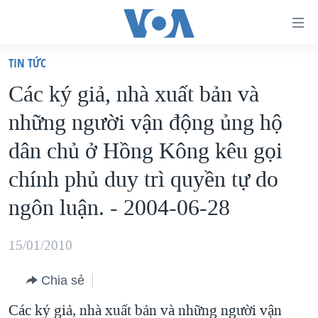
Đường
dẫn
TIN TỨC
truy
TRANG CHỦ
Các ký giả, nhà xuất bản và
cập
VIỆT NAM
những người vận động ủng hộ
Tới
HOA KỲ
nội
dân chủ ở Hồng Kông kêu gọi
BIỂN ĐÔNG
dung
chính phủ duy trì quyền tự do
THẾ GIỚI
chính
ngôn luận. - 2004-06-28
BLOG
Tới
điều
DIỄN ĐÀN
15/01/2010
hướng
MỤC
chính
CHUYÊN ĐỀ
Chia sẻ
TỰ DO BÁO CHÍ
Đi
HỌC TIẾNG ANH
Các ký giả, nhà xuất bản và những người vận
VẠCH TRẦN TIN GIẢ
CHIẾN TRANH THƯƠNG MẠI CỦA MỸ: QUÁ KHỨ VÀ HIỆN
tới