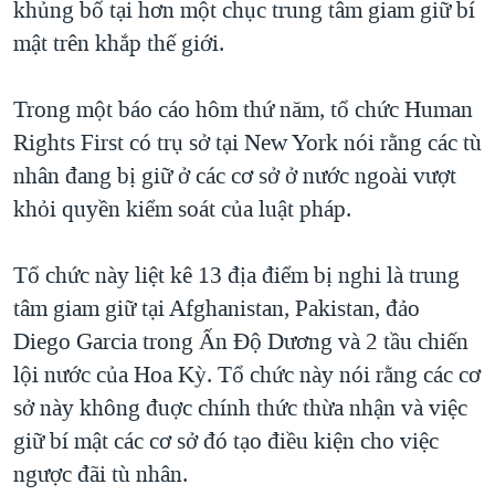
khủng bố tại hơn một chục trung tâm giam giữ bí
TẠI
VIDEO
"Tìm"
NGƯỜI VIỆT HẢI NGOẠI
mật trên khắp thế giới.
HÀNH TRÌNH BẦU CỬ 2024
NGHE
ĐỜI SỐNG
MỘT NĂM CHIẾN TRANH TẠI DẢI GAZA
Trong một báo cáo hôm thứ năm, tổ chức Human
KINH TẾ
MẠNG XÃ HỘI
GIẢI MÃ VÀNH ĐAI & CON ĐƯỜNG
Rights First có trụ sở tại New York nói rằng các tù
KHOA HỌC
NGÀY TỊ NẠN THẾ GIỚI
nhân đang bị giữ ở các cơ sở ở nước ngoài vượt
SỨC KHOẺ
khỏi quyền kiểm soát của luật pháp.
TRỊNH VĨNH BÌNH - NGƯỜI HẠ 'BÊN THẮNG CUỘC'
Ngôn ngữ khác
VĂN HOÁ
GROUND ZERO – XƯA VÀ NAY
THỂ THAO
Tổ chức này liệt kê 13 địa điểm bị nghi là trung
CHI PHÍ CHIẾN TRANH AFGHANISTAN
tâm giam giữ tại Afghanistan, Pakistan, đảo
GIÁO DỤC
CÁC GIÁ TRỊ CỘNG HÒA Ở VIỆT NAM
Diego Garcia trong Ấn Độ Dương và 2 tầu chiến
THƯỢNG ĐỈNH TRUMP-KIM TẠI VIỆT NAM
lội nước của Hoa Kỳ. Tổ chức này nói rằng các cơ
sở này không đuợc chính thức thừa nhận và việc
TRỊNH VĨNH BÌNH VS. CHÍNH PHỦ VIỆT NAM
giữ bí mật các cơ sở đó tạo điều kiện cho việc
NGƯ DÂN VIỆT VÀ LÀN SÓNG TRỘM HẢI SÂM
ngược đãi tù nhân.
BÊN KIA QUỐC LỘ: TIẾNG VỌNG TỪ NÔNG THÔN MỸ