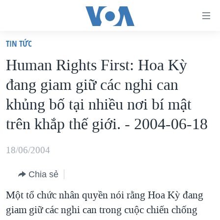
Đường
dẫn
TIN TỨC
truy
TRANG CHỦ
Human Rights First: Hoa Kỳ
cập
VIỆT NAM
đang giam giữ các nghi can
Tới
HOA KỲ
nội
khủng bố tại nhiều nơi bí mật
BIỂN ĐÔNG
dung
trên khắp thế giới. - 2004-06-18
THẾ GIỚI
chính
BLOG
Tới
18/06/2004
điều
DIỄN ĐÀN
hướng
Chia sẻ
MỤC
chính
Một tổ chức nhân quyền nói rằng Hoa Kỳ đang
CHUYÊN ĐỀ
TỰ DO BÁO CHÍ
Đi
giam giữ các nghi can trong cuộc chiến chống
HỌC TIẾNG ANH
VẠCH TRẦN TIN GIẢ
CHIẾN TRANH THƯƠNG MẠI CỦA MỸ: QUÁ KHỨ VÀ HIỆN
tới