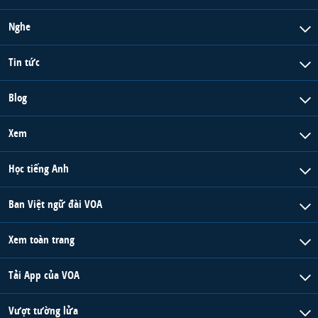
Nghe
Tin tức
Blog
Xem
Học tiếng Anh
Ban Việt ngữ đài VOA
Xem toàn trang
Tải App của VOA
Vượt tường lửa