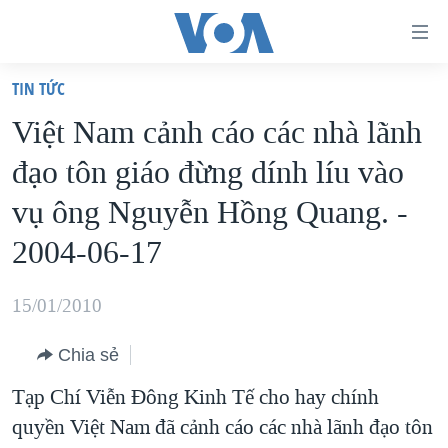
Đường
dẫn
TIN TỨC
truy
TRANG CHỦ
Việt Nam cảnh cáo các nhà lãnh
cập
VIỆT NAM
đạo tôn giáo đừng dính líu vào
Tới
HOA KỲ
nội
vụ ông Nguyễn Hồng Quang. -
BIỂN ĐÔNG
dung
2004-06-17
THẾ GIỚI
chính
BLOG
Tới
15/01/2010
điều
DIỄN ĐÀN
hướng
Chia sẻ
MỤC
chính
Tạp Chí Viễn Đông Kinh Tế cho hay chính
CHUYÊN ĐỀ
TỰ DO BÁO CHÍ
Đi
quyền Việt Nam đã cảnh cáo các nhà lãnh đạo tôn
HỌC TIẾNG ANH
VẠCH TRẦN TIN GIẢ
CHIẾN TRANH THƯƠNG MẠI CỦA MỸ: QUÁ KHỨ VÀ HIỆN
tới