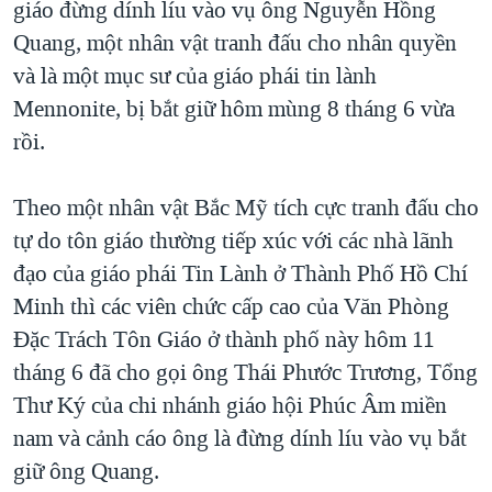
giáo đừng dính líu vào vụ ông Nguyễn Hồng
TẠI
VIDEO
"Tìm"
NGƯỜI VIỆT HẢI NGOẠI
Quang, một nhân vật tranh đấu cho nhân quyền
HÀNH TRÌNH BẦU CỬ 2024
NGHE
ĐỜI SỐNG
và là một mục sư của giáo phái tin lành
MỘT NĂM CHIẾN TRANH TẠI DẢI GAZA
Mennonite, bị bắt giữ hôm mùng 8 tháng 6 vừa
KINH TẾ
MẠNG XÃ HỘI
GIẢI MÃ VÀNH ĐAI & CON ĐƯỜNG
rồi.
KHOA HỌC
NGÀY TỊ NẠN THẾ GIỚI
SỨC KHOẺ
Theo một nhân vật Bắc Mỹ tích cực tranh đấu cho
TRỊNH VĨNH BÌNH - NGƯỜI HẠ 'BÊN THẮNG CUỘC'
Ngôn ngữ khác
VĂN HOÁ
tự do tôn giáo thường tiếp xúc với các nhà lãnh
GROUND ZERO – XƯA VÀ NAY
THỂ THAO
đạo của giáo phái Tin Lành ở Thành Phố Hồ Chí
CHI PHÍ CHIẾN TRANH AFGHANISTAN
Minh thì các viên chức cấp cao của Văn Phòng
GIÁO DỤC
CÁC GIÁ TRỊ CỘNG HÒA Ở VIỆT NAM
Đặc Trách Tôn Giáo ở thành phố này hôm 11
THƯỢNG ĐỈNH TRUMP-KIM TẠI VIỆT NAM
tháng 6 đã cho gọi ông Thái Phước Trương, Tổng
Thư Ký của chi nhánh giáo hội Phúc Âm miền
TRỊNH VĨNH BÌNH VS. CHÍNH PHỦ VIỆT NAM
nam và cảnh cáo ông là đừng dính líu vào vụ bắt
NGƯ DÂN VIỆT VÀ LÀN SÓNG TRỘM HẢI SÂM
giữ ông Quang.
BÊN KIA QUỐC LỘ: TIẾNG VỌNG TỪ NÔNG THÔN MỸ