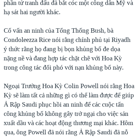
phần tử tranh đấu đã bắt cóc một công dân Mỹ và
TẠI
VIDEO
"Tìm"
NGƯỜI VIỆT HẢI NGOẠI
hạ sát hai người khác.
HÀNH TRÌNH BẦU CỬ 2024
NGHE
ĐỜI SỐNG
MỘT NĂM CHIẾN TRANH TẠI DẢI GAZA
Cố vấn an ninh của Tổng Thống Bush, bà
KINH TẾ
MẠNG XÃ HỘI
GIẢI MÃ VÀNH ĐAI & CON ĐƯỜNG
Condoleezza Rice nói rằng chính phủ tại Riyadh
KHOA HỌC
NGÀY TỊ NẠN THẾ GIỚI
ý thức rằng họ đang bị bọn khủng bố đe dọa
SỨC KHOẺ
nặng nề và đang hợp tác chặt chẽ với Hoa Kỳ
TRỊNH VĨNH BÌNH - NGƯỜI HẠ 'BÊN THẮNG CUỘC'
Ngôn ngữ khác
VĂN HOÁ
trong công tác đối phó với nạn khủng bố này.
GROUND ZERO – XƯA VÀ NAY
THỂ THAO
CHI PHÍ CHIẾN TRANH AFGHANISTAN
Ngoại Trưởng Hoa Kỳ Colin Powell nói rằng Hoa
GIÁO DỤC
CÁC GIÁ TRỊ CỘNG HÒA Ở VIỆT NAM
Kỳ sẽ làm tất cả những gì có thể làm được để giúp
THƯỢNG ĐỈNH TRUMP-KIM TẠI VIỆT NAM
Ả Rập Saudi phục hồi an ninh để các cuộc tấn
công khủng bố không gây trở ngại cho việc sản
TRỊNH VĨNH BÌNH VS. CHÍNH PHỦ VIỆT NAM
xuất dầu và các hoạt động thương mại khác. Hôm
NGƯ DÂN VIỆT VÀ LÀN SÓNG TRỘM HẢI SÂM
qua, ông Powell đã nói rằng Ả Rập Saudi đã nỗ
BÊN KIA QUỐC LỘ: TIẾNG VỌNG TỪ NÔNG THÔN MỸ