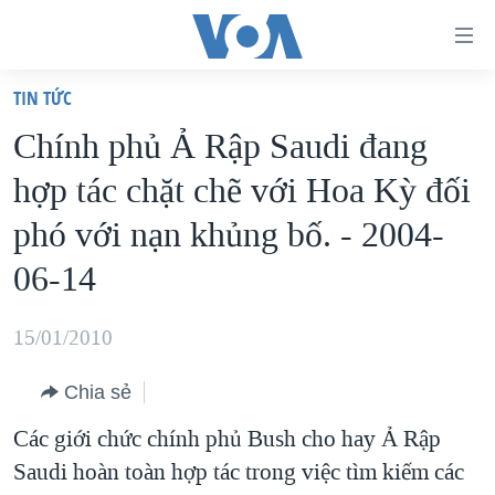
Đường
dẫn
TIN TỨC
truy
TRANG CHỦ
Chính phủ Ả Rập Saudi đang
cập
VIỆT NAM
hợp tác chặt chẽ với Hoa Kỳ đối
Tới
HOA KỲ
nội
phó với nạn khủng bố. - 2004-
BIỂN ĐÔNG
dung
06-14
THẾ GIỚI
chính
BLOG
Tới
15/01/2010
điều
DIỄN ĐÀN
hướng
Chia sẻ
MỤC
chính
Các giới chức chính phủ Bush cho hay Ả Rập
CHUYÊN ĐỀ
TỰ DO BÁO CHÍ
Đi
Saudi hoàn toàn hợp tác trong việc tìm kiếm các
HỌC TIẾNG ANH
VẠCH TRẦN TIN GIẢ
CHIẾN TRANH THƯƠNG MẠI CỦA MỸ: QUÁ KHỨ VÀ HIỆN
tới