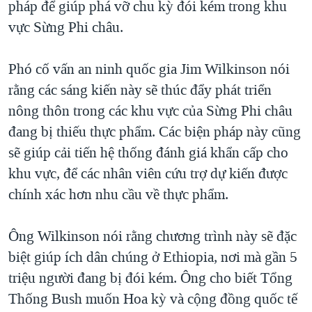
pháp để giúp phá vỡ chu kỳ đói kém trong khu
TẠI
VIDEO
"Tìm"
NGƯỜI VIỆT HẢI NGOẠI
vực Sừng Phi châu.
HÀNH TRÌNH BẦU CỬ 2024
NGHE
ĐỜI SỐNG
MỘT NĂM CHIẾN TRANH TẠI DẢI GAZA
Phó cố vấn an ninh quốc gia Jim Wilkinson nói
KINH TẾ
MẠNG XÃ HỘI
GIẢI MÃ VÀNH ĐAI & CON ĐƯỜNG
rằng các sáng kiến này sẽ thúc đẩy phát triển
KHOA HỌC
NGÀY TỊ NẠN THẾ GIỚI
nông thôn trong các khu vực của Sừng Phi châu
SỨC KHOẺ
đang bị thiếu thực phẩm. Các biện pháp này cũng
TRỊNH VĨNH BÌNH - NGƯỜI HẠ 'BÊN THẮNG CUỘC'
Ngôn ngữ khác
VĂN HOÁ
sẽ giúp cải tiến hệ thống đánh giá khẩn cấp cho
GROUND ZERO – XƯA VÀ NAY
THỂ THAO
khu vực, để các nhân viên cứu trợ dự kiến được
CHI PHÍ CHIẾN TRANH AFGHANISTAN
chính xác hơn nhu cầu về thực phẩm.
GIÁO DỤC
CÁC GIÁ TRỊ CỘNG HÒA Ở VIỆT NAM
THƯỢNG ĐỈNH TRUMP-KIM TẠI VIỆT NAM
Ông Wilkinson nói rằng chương trình này sẽ đặc
biệt giúp ích dân chúng ở Ethiopia, nơi mà gần 5
TRỊNH VĨNH BÌNH VS. CHÍNH PHỦ VIỆT NAM
triệu người đang bị đói kém. Ông cho biết Tổng
NGƯ DÂN VIỆT VÀ LÀN SÓNG TRỘM HẢI SÂM
Thống Bush muốn Hoa kỳ và cộng đồng quốc tế
BÊN KIA QUỐC LỘ: TIẾNG VỌNG TỪ NÔNG THÔN MỸ