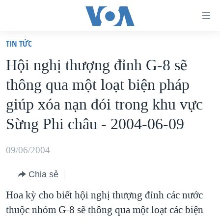
Đường
dẫn
TIN TỨC
truy
TRANG CHỦ
Hội nghị thượng đỉnh G-8 sẽ
cập
VIỆT NAM
thông qua một loạt biện pháp
Tới
HOA KỲ
nội
giúp xóa nạn đói trong khu vực
BIỂN ĐÔNG
dung
Sừng Phi châu - 2004-06-09
THẾ GIỚI
chính
BLOG
Tới
09/06/2004
điều
DIỄN ĐÀN
hướng
Chia sẻ
MỤC
chính
Hoa kỳ cho biết hội nghị thượng đỉnh các nước
CHUYÊN ĐỀ
TỰ DO BÁO CHÍ
Đi
thuộc nhóm G-8 sẽ thông qua một loạt các biện
HỌC TIẾNG ANH
VẠCH TRẦN TIN GIẢ
CHIẾN TRANH THƯƠNG MẠI CỦA MỸ: QUÁ KHỨ VÀ HIỆN
tới