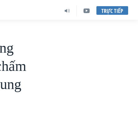
TRỰC TIẾP
óng
 chấm
rung