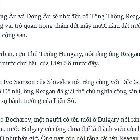
ung Âu và Đông Âu sẽ nhớ đến cố Tổng Thống Reaga
g vai trò quan trọng chấm dứt mấy mươi năm đất nướ
a cộng sản.
rban, cựu Thủ Tướng Hungary, nói rằng ông Reagan
c nước chư hầu của Liên Sô trước đây.
h Ivo Samson của Slovakia nói rằng cùng với Đức G
 Đệ nhị, ông Reagan đã giải thể chủ nghĩa cộng sản
 sự bành trướng của Liên Sô.
o Bocharov, một người có tên tuổi ở Bulgary nói rằ
n, nước Bulgary của ông chưa thể là thành viên của 
 như bây giờ. Ông này còn nói rằng cái tên Reagan 