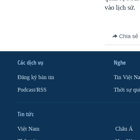
vào lịch sử.
VIỆT NAM
NGƯ DÂN VIỆT VÀ LÀN SÓNG
TRỘM HẢI SÂM
BÊN KIA QUỐC LỘ: TIẾNG VỌNG
Chia sẻ
TỪ NÔNG THÔN MỸ
QUAN HỆ VIỆT MỸ
Các dịch vụ
Nghe
Ðăng ký bản tin
Tin Việt N
Podcast/RSS
Thời sự qu
Tin tức
Việt Nam
Châu Á