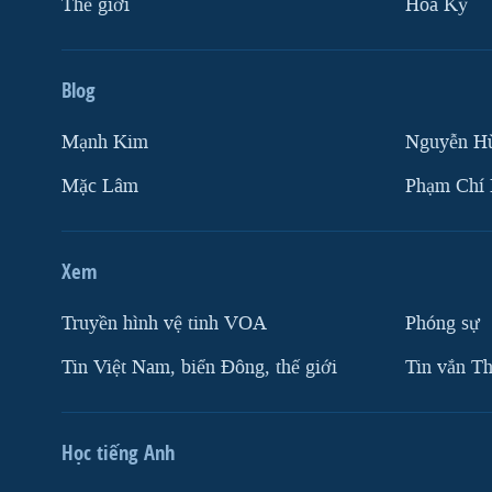
Thế giới
Hoa Kỳ
Blog
Mạnh Kim
Nguyễn H
Mặc Lâm
Phạm Chí
Xem
Truyền hình vệ tinh VOA
Phóng sự
Tin Việt Nam, biển Đông, thế giới
Tin vắn Th
Học tiếng Anh