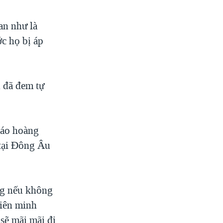
n như là
c họ bị áp
 đã đem tự
iáo hoàng
 tại Đông Âu
ng nếu không
liên minh
sẽ mãi mãi đi