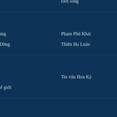
Ðời sống
ùng
Phạm Phú Khải
 Dũng
Thiên Hạ Luận
Tin vắn Hoa Kỳ
ế giới