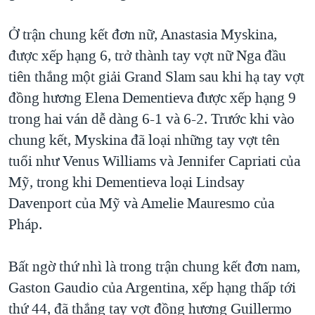
TẠI
VIDEO
"Tìm"
NGƯỜI VIỆT HẢI NGOẠI
HÀNH TRÌNH BẦU CỬ 2024
Ở trận chung kết đơn nữ, Anastasia Myskina,
NGHE
ĐỜI SỐNG
được xếp hạng 6, trở thành tay vợt nữ Nga đầu
MỘT NĂM CHIẾN TRANH TẠI DẢI GAZA
KINH TẾ
tiên thắng một giải Grand Slam sau khi hạ tay vợt
MẠNG XÃ HỘI
GIẢI MÃ VÀNH ĐAI & CON ĐƯỜNG
KHOA HỌC
đồng hương Elena Dementieva được xếp hạng 9
NGÀY TỊ NẠN THẾ GIỚI
trong hai ván dễ dàng 6-1 và 6-2. Trước khi vào
SỨC KHOẺ
TRỊNH VĨNH BÌNH - NGƯỜI HẠ 'BÊN THẮNG CUỘC'
chung kết, Myskina đã loại những tay vợt tên
Ngôn ngữ khác
VĂN HOÁ
GROUND ZERO – XƯA VÀ NAY
tuổi như Venus Williams và Jennifer Capriati của
THỂ THAO
Mỹ, trong khi Dementieva loại Lindsay
CHI PHÍ CHIẾN TRANH AFGHANISTAN
GIÁO DỤC
Davenport của Mỹ và Amelie Mauresmo của
CÁC GIÁ TRỊ CỘNG HÒA Ở VIỆT NAM
Pháp.
THƯỢNG ĐỈNH TRUMP-KIM TẠI VIỆT NAM
TRỊNH VĨNH BÌNH VS. CHÍNH PHỦ VIỆT NAM
Bất ngờ thứ nhì là trong trận chung kết đơn nam,
NGƯ DÂN VIỆT VÀ LÀN SÓNG TRỘM HẢI SÂM
Gaston Gaudio của Argentina, xếp hạng thấp tới
thứ 44, đã thắng tay vợt đồng hương Guillermo
BÊN KIA QUỐC LỘ: TIẾNG VỌNG TỪ NÔNG THÔN MỸ