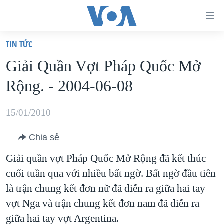
Đường
dẫn
TIN TỨC
truy
TRANG CHỦ
Giải Quần Vợt Pháp Quốc Mở
cập
VIỆT NAM
Rộng. - 2004-06-08
Tới
HOA KỲ
nội
BIỂN ĐÔNG
15/01/2010
dung
THẾ GIỚI
chính
Chia sẻ
BLOG
Tới
Giải quần vợt Pháp Quốc Mở Rộng đã kết thúc
điều
DIỄN ĐÀN
cuối tuần qua với nhiều bất ngờ. Bất ngờ đầu tiên
hướng
MỤC
là trận chung kết đơn nữ đã diễn ra giữa hai tay
chính
CHUYÊN ĐỀ
TỰ DO BÁO CHÍ
vợt Nga và trận chung kết đơn nam đã diễn ra
Đi
HỌC TIẾNG ANH
giữa hai tay vợt Argentina.
VẠCH TRẦN TIN GIẢ
CHIẾN TRANH THƯƠNG MẠI CỦA MỸ: QUÁ KHỨ VÀ HIỆN
tới